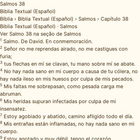
Salmos 38
Biblia Textual (Español)
Bíblia
›
Biblia Textual (Español)
›
Salmos
›
Capítulo 38
Biblia Textual (Español)
·
Salmos
Ver Salmo 38 na seção de Salmos
1
Salmo. De David. En conmemoración.
2
Señor no me reprendas airado, no me castigues con
furia;
3
tus flechas en mí se clavan, tu mano sobre mí se abate.
4
No hay nada sano en mi cuerpo a causa de tu cólera, no
hay nada ileso en mis huesos por culpa de mis pecados.
5
Mis faltas me sobrepasan, como pesada carga me
abruman.
6
Mis heridas supuran infectadas por culpa de mi
insensatez.
7
Estoy agobiado y abatido, camino afligido todo el día.
8
Mis entrañas están inflamadas, no hay nada sano en mi
cuerpo.
9
Estoy agotado y muy débil, tengo el corazón