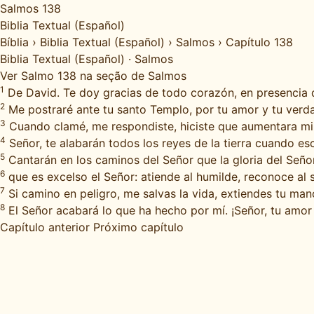
Salmos 138
Biblia Textual (Español)
Bíblia
›
Biblia Textual (Español)
›
Salmos
›
Capítulo 138
Biblia Textual (Español)
·
Salmos
Ver Salmo 138 na seção de Salmos
1
De David. Te doy gracias de todo corazón, en presencia d
2
Me postraré ante tu santo Templo, por tu amor y tu verd
3
Cuando clamé, me respondiste, hiciste que aumentara mi 
4
Señor, te alabarán todos los reyes de la tierra cuando es
5
Cantarán en los caminos del Señor que la gloria del Seño
6
que es excelso el Señor: atiende al humilde, reconoce al 
7
Si camino en peligro, me salvas la vida, extiendes tu mano
8
El Señor acabará lo que ha hecho por mí. ¡Señor, tu amor
Capítulo anterior
Próximo capítulo