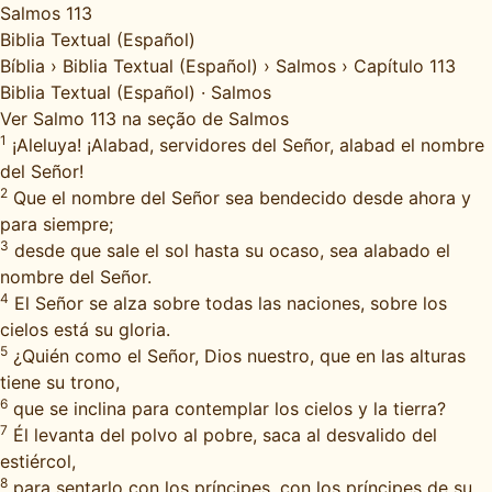
Salmos 113
Biblia Textual (Español)
Bíblia
›
Biblia Textual (Español)
›
Salmos
›
Capítulo 113
Biblia Textual (Español)
·
Salmos
Ver Salmo 113 na seção de Salmos
1
¡Aleluya! ¡Alabad, servidores del Señor, alabad el nombre
del Señor!
2
Que el nombre del Señor sea bendecido desde ahora y
para siempre;
3
desde que sale el sol hasta su ocaso, sea alabado el
nombre del Señor.
4
El Señor se alza sobre todas las naciones, sobre los
cielos está su gloria.
5
¿Quién como el Señor, Dios nuestro, que en las alturas
tiene su trono,
6
que se inclina para contemplar los cielos y la tierra?
7
Él levanta del polvo al pobre, saca al desvalido del
estiércol,
8
para sentarlo con los príncipes, con los príncipes de su