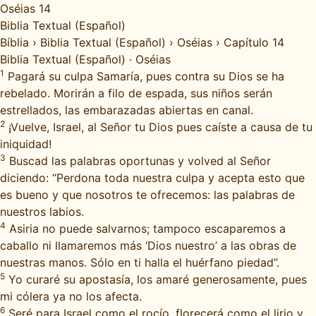
Oséias 14
Biblia Textual (Español)
Bíblia
›
Biblia Textual (Español)
›
Oséias
›
Capítulo 14
Biblia Textual (Español)
·
Oséias
1
Pagará su culpa Samaría, pues contra su Dios se ha
rebelado. Morirán a filo de espada, sus niños serán
estrellados, las embarazadas abiertas en canal.
2
¡Vuelve, Israel, al Señor tu Dios pues caíste a causa de tu
iniquidad!
3
Buscad las palabras oportunas y volved al Señor
diciendo: “Perdona toda nuestra culpa y acepta esto que
es bueno y que nosotros te ofrecemos: las palabras de
nuestros labios.
4
Asiria no puede salvarnos; tampoco escaparemos a
caballo ni llamaremos más ‘Dios nuestro’ a las obras de
nuestras manos. Sólo en ti halla el huérfano piedad”.
5
Yo curaré su apostasía, los amaré generosamente, pues
mi cólera ya no los afecta.
6
Seré para Israel como el rocío, florecerá como el lirio y