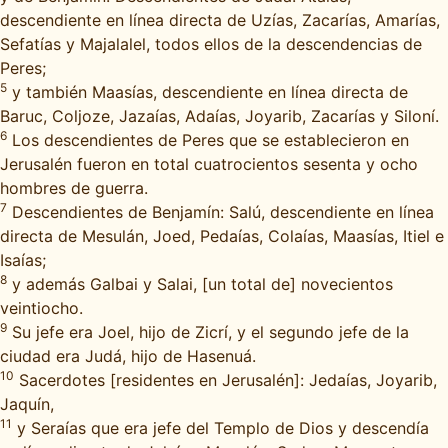
descendiente en línea directa de Uzías, Zacarías, Amarías,
Sefatías y Majalalel, todos ellos de la descendencias de
Peres;
5
y también Maasías, descendiente en línea directa de
Baruc, Coljoze, Jazaías, Adaías, Joyarib, Zacarías y Siloní.
6
Los descendientes de Peres que se establecieron en
Jerusalén fueron en total cuatrocientos sesenta y ocho
hombres de guerra.
7
Descendientes de Benjamín: Salú, descendiente en línea
directa de Mesulán, Joed, Pedaías, Colaías, Maasías, Itiel e
Isaías;
8
y además Galbai y Salai, [un total de] novecientos
veintiocho.
9
Su jefe era Joel, hijo de Zicrí, y el segundo jefe de la
ciudad era Judá, hijo de Hasenuá.
10
Sacerdotes [residentes en Jerusalén]: Jedaías, Joyarib,
Jaquín,
11
y Seraías que era jefe del Templo de Dios y descendía