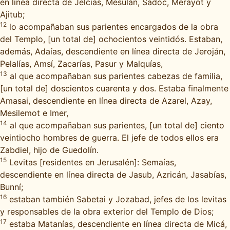
en línea directa de Jelcías, Mesulán, Sadoc, Merayot y
Ajitub;
12
lo acompañaban sus parientes encargados de la obra
del Templo, [un total de] ochocientos veintidós. Estaban,
además, Adaías, descendiente en línea directa de Jeroján,
Pelalías, Amsí, Zacarías, Pasur y Malquías,
13
al que acompañaban sus parientes cabezas de familia,
[un total de] doscientos cuarenta y dos. Estaba finalmente
Amasai, descendiente en línea directa de Azarel, Azay,
Mesilemot e Imer,
14
al que acompañaban sus parientes, [un total de] ciento
veintiocho hombres de guerra. El jefe de todos ellos era
Zabdiel, hijo de Guedolín.
15
Levitas [residentes en Jerusalén]: Semaías,
descendiente en línea directa de Jasub, Azricán, Jasabías,
Bunní;
16
estaban también Sabetai y Jozabad, jefes de los levitas
y responsables de la obra exterior del Templo de Dios;
17
estaba Matanías, descendiente en línea directa de Micá,