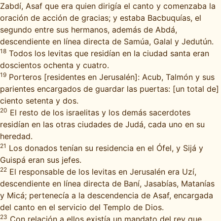
Zabdí, Asaf que era quien dirigía el canto y comenzaba la
oración de acción de gracias; y estaba Bacbuquías, el
segundo entre sus hermanos, además de Abdá,
descendiente en línea directa de Samúa, Galal y Jedutún.
18
Todos los levitas que residían en la ciudad santa eran
doscientos ochenta y cuatro.
19
Porteros [residentes en Jerusalén]: Acub, Talmón y sus
parientes encargados de guardar las puertas: [un total de]
ciento setenta y dos.
20
El resto de los israelitas y los demás sacerdotes
residían en las otras ciudades de Judá, cada uno en su
heredad.
21
Los donados tenían su residencia en el Ófel, y Sijá y
Guispá eran sus jefes.
22
El responsable de los levitas en Jerusalén era Uzí,
descendiente en línea directa de Baní, Jasabías, Matanías
y Micá; pertenecía a la descendencia de Asaf, encargada
del canto en el servicio del Templo de Dios.
23
Con relación a ellos existía un mandato del rey que