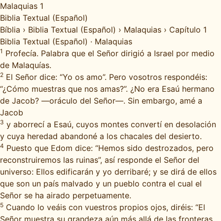
Malaquias 1
Biblia Textual (Español)
Bíblia
›
Biblia Textual (Español)
›
Malaquias
›
Capítulo 1
Biblia Textual (Español)
·
Malaquias
1
Profecía. Palabra que el Señor dirigió a Israel por medio
de Malaquías.
2
El Señor dice: “Yo os amo”. Pero vosotros respondéis:
“¿Cómo muestras que nos amas?”. ¿No era Esaú hermano
de Jacob? —oráculo del Señor—. Sin embargo, amé a
Jacob
3
y aborrecí a Esaú, cuyos montes convertí en desolación
y cuya heredad abandoné a los chacales del desierto.
4
Puesto que Edom dice: “Hemos sido destrozados, pero
reconstruiremos las ruinas”, así responde el Señor del
universo: Ellos edificarán y yo derribaré; y se dirá de ellos
que son un país malvado y un pueblo contra el cual el
Señor se ha airado perpetuamente.
5
Cuando lo veáis con vuestros propios ojos, diréis: “El
Señor muestra su grandeza aún más allá de las fronteras