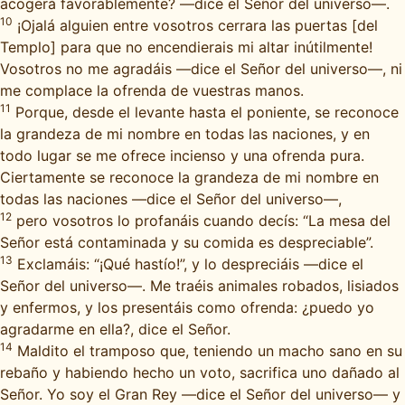
acogerá favorablemente? —dice el Señor del universo—.
10
¡Ojalá alguien entre vosotros cerrara las puertas [del
Templo] para que no encendierais mi altar inútilmente!
Vosotros no me agradáis —dice el Señor del universo—, ni
me complace la ofrenda de vuestras manos.
11
Porque, desde el levante hasta el poniente, se reconoce
la grandeza de mi nombre en todas las naciones, y en
todo lugar se me ofrece incienso y una ofrenda pura.
Ciertamente se reconoce la grandeza de mi nombre en
todas las naciones —dice el Señor del universo—,
12
pero vosotros lo profanáis cuando decís: “La mesa del
Señor está contaminada y su comida es despreciable”.
13
Exclamáis: “¡Qué hastío!”, y lo despreciáis —dice el
Señor del universo—. Me traéis animales robados, lisiados
y enfermos, y los presentáis como ofrenda: ¿puedo yo
agradarme en ella?, dice el Señor.
14
Maldito el tramposo que, teniendo un macho sano en su
rebaño y habiendo hecho un voto, sacrifica uno dañado al
Señor. Yo soy el Gran Rey —dice el Señor del universo— y