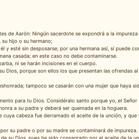
tes de Aarón: Ningún sacerdote se expondrá a la impureza
 su hijo o su hermano;
él y esté sin desposarse; por una hermana así, sí puede co
mana casada; en este caso no debe contaminarse.
arba, ni se harán incisiones en el cuerpo.
 Dios, porque son ellos los que presentan las ofrendas al 
eshonrada; tampoco se casarán con una mujer que haya sid
imento para tu Dios. Considéralo santo porque yo, el Señor 
eshonra a su padre y deberá ser quemada en la hoguera.
cuya cabeza fue derramado el aceite de la unción, y que f
a por su padre o por su madre se contaminará de impureza.
 de su Dios, pues ha sido consagrado por el aceite de la un