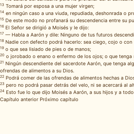
13
Tomará por esposa a una mujer virgen;
14
en ningún caso a una viuda, repudiada, deshonrada o pros
15
De este modo no profanará su descendencia entre su puebl
16
El Señor se dirigió a Moisés y le dijo:
17
— Habla a Aarón y dile: Ninguno de tus futuros descendi
18
Nadie con defecto podrá hacerlo: sea ciego, cojo o con
19
o que sea lisiado de pies o de manos;
20
o jorobado o enano o enfermo de los ojos; o que tenga sa
21
Ningún descendiente del sacerdote Aarón, que tenga algún
ofrendas de alimentos a su Dios.
22
Podrá comer de las ofrendas de alimentos hechas a Dio
23
pero no podrá pasar detrás del velo, ni se acercará al alt
24
Esto fue lo que dijo Moisés a Aarón, a sus hijos y a todos 
Capítulo anterior
Próximo capítulo