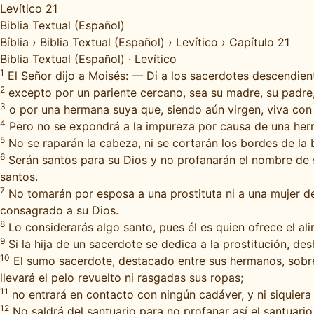
Levítico 21
Biblia Textual (Español)
Bíblia
›
Biblia Textual (Español)
›
Levítico
›
Capítulo 21
Biblia Textual (Español)
·
Levítico
1
El Señor dijo a Moisés: — Di a los sacerdotes descendien
2
excepto por un pariente cercano, sea su madre, su padre,
3
o por una hermana suya que, siendo aún virgen, viva con 
4
Pero no se expondrá a la impureza por causa de una her
5
No se raparán la cabeza, ni se cortarán los bordes de la b
6
Serán santos para su Dios y no profanarán el nombre de su
santos.
7
No tomarán por esposa a una prostituta ni a una mujer d
consagrado a su Dios.
8
Lo considerarás algo santo, pues él es quien ofrece el al
9
Si la hija de un sacerdote se dedica a la prostitución, d
10
El sumo sacerdote, destacado entre sus hermanos, sobre 
llevará el pelo revuelto ni rasgadas sus ropas;
11
no entrará en contacto con ningún cadáver, y ni siquier
12
No saldrá del santuario para no profanar así el santuario