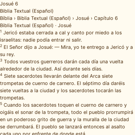
Josué 6
Biblia Textual (Español)
Bíblia
›
Biblia Textual (Español)
›
Josué
›
Capítulo 6
Biblia Textual (Español)
·
Josué
1
Jericó estaba cerrada a cal y canto por miedo a los
israelitas: nadie podía entrar ni salir.
2
El Señor dijo a Josué: — Mira, yo te entrego a Jericó y a
su rey.
3
Todos vuestros guerreros darán cada día una vuelta
alrededor de la ciudad. Así durante seis días.
4
Siete sacerdotes llevarán delante del Arca siete
trompetas de cuerno de carnero. El séptimo día daréis
siete vueltas a la ciudad y los sacerdotes tocarán las
trompetas.
5
Cuando los sacerdotes toquen el cuerno de carnero y
oigáis el sonar de la trompeta, todo el pueblo prorrumpirá
en un poderoso grito de guerra y la muralla de la ciudad
se derrumbará. El pueblo se lanzará entonces al asalto
cada uno por enfrente de donde está.