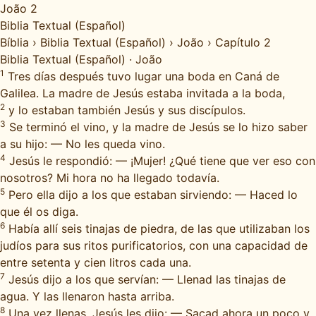
João 2
Biblia Textual (Español)
Bíblia
›
Biblia Textual (Español)
›
João
›
Capítulo 2
Biblia Textual (Español)
·
João
1
Tres días después tuvo lugar una boda en Caná de
Galilea. La madre de Jesús estaba invitada a la boda,
2
y lo estaban también Jesús y sus discípulos.
3
Se terminó el vino, y la madre de Jesús se lo hizo saber
a su hijo: — No les queda vino.
4
Jesús le respondió: — ¡Mujer! ¿Qué tiene que ver eso con
nosotros? Mi hora no ha llegado todavía.
5
Pero ella dijo a los que estaban sirviendo: — Haced lo
que él os diga.
6
Había allí seis tinajas de piedra, de las que utilizaban los
judíos para sus ritos purificatorios, con una capacidad de
entre setenta y cien litros cada una.
7
Jesús dijo a los que servían: — Llenad las tinajas de
agua. Y las llenaron hasta arriba.
8
Una vez llenas, Jesús les dijo: — Sacad ahora un poco y