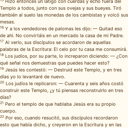
Hizo entonces un látigo con cuerdas y echó fuera del
Templo a todos, junto con sus ovejas y sus bueyes. Tiró
también al suelo las monedas de los cambistas y volcó sus
mesas.
16
Y a los vendedores de palomas les dijo: — Quitad eso
de ahí. No convirtáis en un mercado la casa de mi Padre.
17
Al verlo, sus discípulos se acordaron de aquellas
palabras de la Escritura: El celo por tu casa me consumirá.
18
Los judíos, por su parte, lo increparon diciendo: — ¿Con
qué señal nos demuestras que puedes hacer esto?
19
Jesús les contestó: — Destruid este Templo, y en tres
días yo lo levantaré de nuevo.
20
Los judíos le replicaron: — Cuarenta y seis años costó
construir este Templo, ¿y tú piensas reconstruirlo en tres
días?
21
Pero el templo de que hablaba Jesús era su propio
cuerpo.
22
Por eso, cuando resucitó, sus discípulos recordaron
esto que había dicho, y creyeron en la Escritura y en las