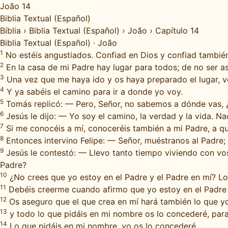
João 14
Biblia Textual (Español)
Bíblia
›
Biblia Textual (Español)
›
João
›
Capítulo 14
Biblia Textual (Español)
·
João
1
No estéis angustiados. Confiad en Dios y confiad también
2
En la casa de mi Padre hay lugar para todos; de no ser así
3
Una vez que me haya ido y os haya preparado el lugar, vo
4
Y ya sabéis el camino para ir a donde yo voy.
5
Tomás replicó: — Pero, Señor, no sabemos a dónde vas,
6
Jesús le dijo: — Yo soy el camino, la verdad y la vida. Na
7
Si me conocéis a mí, conoceréis también a mi Padre, a qu
8
Entonces intervino Felipe: — Señor, muéstranos al Padre
9
Jesús le contestó: — Llevo tanto tiempo viviendo con vos
Padre?
10
¿No crees que yo estoy en el Padre y el Padre en mí? Lo 
11
Debéis creerme cuando afirmo que yo estoy en el Padre y
12
Os aseguro que el que crea en mí hará también lo que y
13
y todo lo que pidáis en mi nombre os lo concederé, para q
14
Lo que pidáis en mi nombre, yo os lo concederé.