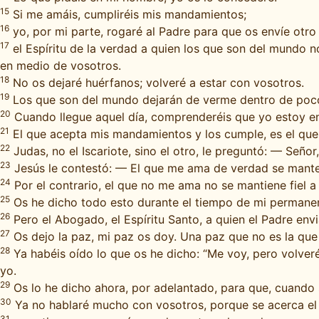
15
Si me amáis, cumpliréis mis mandamientos;
16
yo, por mi parte, rogaré al Padre para que os envíe otr
17
el Espíritu de la verdad a quien los que son del mundo n
en medio de vosotros.
18
No os dejaré huérfanos; volveré a estar con vosotros.
19
Los que son del mundo dejarán de verme dentro de poco;
20
Cuando llegue aquel día, comprenderéis que yo estoy en
21
El que acepta mis mandamientos y los cumple, es el que
22
Judas, no el Iscariote, sino el otro, le preguntó: — Seño
23
Jesús le contestó: — El que me ama de verdad se manten
24
Por el contrario, el que no me ama no se mantiene fiel 
25
Os he dicho todo esto durante el tiempo de mi permanen
26
Pero el Abogado, el Espíritu Santo, a quien el Padre env
27
Os dejo la paz, mi paz os doy. Una paz que no es la que
28
Ya habéis oído lo que os he dicho: “Me voy, pero volver
yo.
29
Os lo he dicho ahora, por adelantado, para que, cuando 
30
Ya no hablaré mucho con vosotros, porque se acerca el 
31