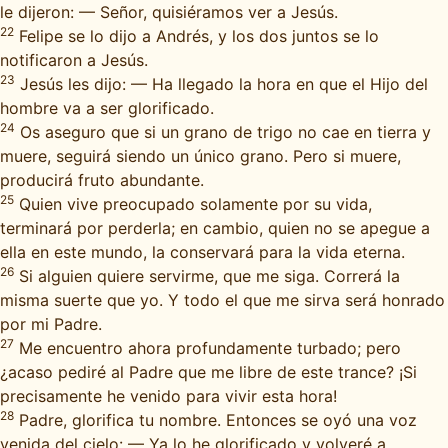
le dijeron: — Señor, quisiéramos ver a Jesús.
22
Felipe se lo dijo a Andrés, y los dos juntos se lo
notificaron a Jesús.
23
Jesús les dijo: — Ha llegado la hora en que el Hijo del
hombre va a ser glorificado.
24
Os aseguro que si un grano de trigo no cae en tierra y
muere, seguirá siendo un único grano. Pero si muere,
producirá fruto abundante.
25
Quien vive preocupado solamente por su vida,
terminará por perderla; en cambio, quien no se apegue a
ella en este mundo, la conservará para la vida eterna.
26
Si alguien quiere servirme, que me siga. Correrá la
misma suerte que yo. Y todo el que me sirva será honrado
por mi Padre.
27
Me encuentro ahora profundamente turbado; pero
¿acaso pediré al Padre que me libre de este trance? ¡Si
precisamente he venido para vivir esta hora!
28
Padre, glorifica tu nombre. Entonces se oyó una voz
venida del cielo: — Ya lo he glorificado y volveré a