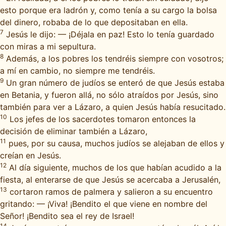
esto porque era ladrón y, como tenía a su cargo la bolsa
del dinero, robaba de lo que depositaban en ella.
7
Jesús le dijo: — ¡Déjala en paz! Esto lo tenía guardado
con miras a mi sepultura.
8
Además, a los pobres los tendréis siempre con vosotros;
a mí en cambio, no siempre me tendréis.
9
Un gran número de judíos se enteró de que Jesús estaba
en Betania, y fueron allá, no sólo atraídos por Jesús, sino
también para ver a Lázaro, a quien Jesús había resucitado.
10
Los jefes de los sacerdotes tomaron entonces la
decisión de eliminar también a Lázaro,
11
pues, por su causa, muchos judíos se alejaban de ellos y
creían en Jesús.
12
Al día siguiente, muchos de los que habían acudido a la
fiesta, al enterarse de que Jesús se acercaba a Jerusalén,
13
cortaron ramos de palmera y salieron a su encuentro
gritando: — ¡Viva! ¡Bendito el que viene en nombre del
Señor! ¡Bendito sea el rey de Israel!
14