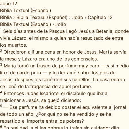
João 12
Biblia Textual (Español)
Bíblia
›
Biblia Textual (Español)
›
João
›
Capítulo 12
Biblia Textual (Español)
·
João
1
Seis días antes de la Pascua llegó Jesús a Betania, donde
vivía Lázaro, el mismo a quien había resucitado de entre
los muertos.
2
Ofrecieron allí una cena en honor de Jesús. Marta servía
la mesa y Lázaro era uno de los comensales.
3
María tomó un frasco de perfume muy caro —casi medio
litro de nardo puro — y lo derramó sobre los pies de
Jesús; después los secó con sus cabellos. La casa entera
se llenó de la fragancia de aquel perfume.
4
Entonces Judas Iscariote, el discípulo que iba a
traicionar a Jesús, se quejó diciendo:
5
— Ese perfume ha debido costar el equivalente al jornal
de todo un año. ¿Por qué no se ha vendido y se ha
repartido el importe entre los pobres?
6
En realidad, a él los pobres lo traían sin cuidado; dijo