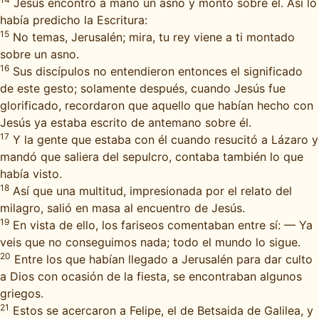
Jesús encontró a mano un asno y montó sobre él. Así lo
había predicho la Escritura:
15
No temas, Jerusalén; mira, tu rey viene a ti montado
sobre un asno.
16
Sus discípulos no entendieron entonces el significado
de este gesto; solamente después, cuando Jesús fue
glorificado, recordaron que aquello que habían hecho con
Jesús ya estaba escrito de antemano sobre él.
17
Y la gente que estaba con él cuando resucitó a Lázaro y
mandó que saliera del sepulcro, contaba también lo que
había visto.
18
Así que una multitud, impresionada por el relato del
milagro, salió en masa al encuentro de Jesús.
19
En vista de ello, los fariseos comentaban entre sí: — Ya
veis que no conseguimos nada; todo el mundo lo sigue.
20
Entre los que habían llegado a Jerusalén para dar culto
a Dios con ocasión de la fiesta, se encontraban algunos
griegos.
21
Estos se acercaron a Felipe, el de Betsaida de Galilea, y