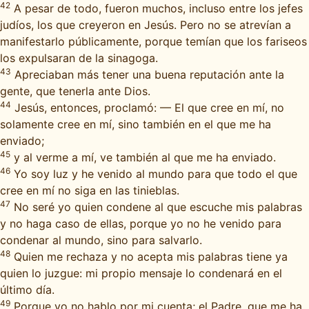
42
A pesar de todo, fueron muchos, incluso entre los jefes
judíos, los que creyeron en Jesús. Pero no se atrevían a
manifestarlo públicamente, porque temían que los fariseos
los expulsaran de la sinagoga.
43
Apreciaban más tener una buena reputación ante la
gente, que tenerla ante Dios.
44
Jesús, entonces, proclamó: — El que cree en mí, no
solamente cree en mí, sino también en el que me ha
enviado;
45
y al verme a mí, ve también al que me ha enviado.
46
Yo soy luz y he venido al mundo para que todo el que
cree en mí no siga en las tinieblas.
47
No seré yo quien condene al que escuche mis palabras
y no haga caso de ellas, porque yo no he venido para
condenar al mundo, sino para salvarlo.
48
Quien me rechaza y no acepta mis palabras tiene ya
quien lo juzgue: mi propio mensaje lo condenará en el
último día.
49
Porque yo no hablo por mi cuenta; el Padre, que me ha