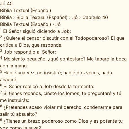
Jó 40
Biblia Textual (Español)
Bíblia
›
Biblia Textual (Español)
›
Jó
›
Capítulo 40
Biblia Textual (Español)
·
Jó
1
El Señor siguió diciendo a Job:
2
¿Quiere el censor discutir con el Todopoderoso? El que
critica a Dios, que responda.
3
Job respondió al Señor:
4
Me siento pequeño, ¿qué contestaré? Me taparé la boca
con la mano.
5
Hablé una vez, no insistiré; hablé dos veces, nada
añadiré.
6
El Señor replicó a Job desde la tormenta:
7
Si tienes redaños, cíñete los lomos; te preguntaré y tú
me instruirás:
8
¿Pretendes acaso violar mi derecho, condenarme para
salir tú absuelto?
9
¿Tienes un brazo poderoso como Dios y es potente tu
voz como la suya?