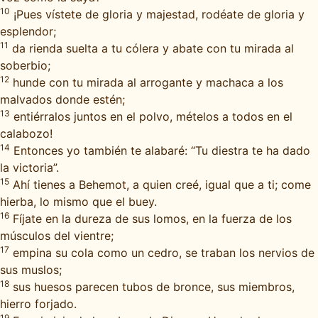
10
¡Pues vístete de gloria y majestad, rodéate de gloria y
esplendor;
11
da rienda suelta a tu cólera y abate con tu mirada al
soberbio;
12
hunde con tu mirada al arrogante y machaca a los
malvados donde estén;
13
entiérralos juntos en el polvo, mételos a todos en el
calabozo!
14
Entonces yo también te alabaré: “Tu diestra te ha dado
la victoria”.
15
Ahí tienes a Behemot, a quien creé, igual que a ti; come
hierba, lo mismo que el buey.
16
Fíjate en la dureza de sus lomos, en la fuerza de los
músculos del vientre;
17
empina su cola como un cedro, se traban los nervios de
sus muslos;
18
sus huesos parecen tubos de bronce, sus miembros,
hierro forjado.
19