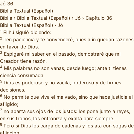
Jó 36
Biblia Textual (Español)
Bíblia
›
Biblia Textual (Español)
›
Jó
›
Capítulo 36
Biblia Textual (Español)
·
Jó
1
Elihú siguió diciendo:
2
Ten paciencia y te convenceré, pues aún quedan razones
en favor de Dios.
3
Espigaré mi saber en el pasado, demostraré que mi
Creador tiene razón.
4
Mis palabras no son vanas, desde luego; ante ti tienes
ciencia consumada.
5
Dios es poderoso y no vacila, poderoso y de firmes
decisiones.
6
No permite que viva el malvado, sino que hace justicia al
afligido;
7
no aparta sus ojos de los justos: los pone junto a reyes,
en sus tronos, los entroniza y exalta para siempre.
8
Pero si Dios los carga de cadenas y los ata con sogas de
aflicción,