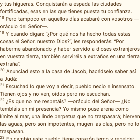
y tus higueras. Conquistarán a espada las ciudades
fortificadas, esas en las que tienes puesta tu confianza.
18
Pero tampoco en aquellos días acabaré con vosotros —
oráculo del Señor—.
19
Y cuando digan: “¿Por qué nos ha hecho todas estas
cosas el Señor, nuestro Dios?”, les responderás: “Por
haberme abandonado y haber servido a dioses extranjeros
en vuestra tierra, también serviréis a extraños en una tierra
extraña”.
20
Anunciad esto a la casa de Jacob, hacédselo saber así
a Judá:
21
Escuchad lo que voy a decir, pueblo necio e insensato.
Tienen ojos y no ven, oídos pero no escuchan.
22
¿Es que no me respetáis? —oráculo del Señor— ¿No
tembláis en mi presencia? Yo mismo puse arena como
límite al mar, una linde perpetua que no traspasará; hierven
las aguas, pero son impotentes, mugen las olas, pero no lo
traspasan.
23
En cambio este pueblo tiene corazón terco y rebelde;