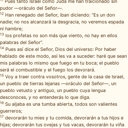
Pues tanto Israel como Judá me han traicionado sin
pudor —oráculo del Señor—.
12
Han renegado del Señor, iban diciendo: “Es un don
nadie; no nos alcanzará la desgracia, no veremos espada
ni hambre;
13
los profetas no son más que viento, no hay en ellos
palabras del Señor”.
14
Pues así dice el Señor, Dios del universo: Por haber
hablado de este modo, así les va a suceder: haré que sean
mis palabras lo mismo que fuego en tu boca; el pueblo
será el combustible y el fuego los devorará.
15
Voy a traer contra vosotros, gente de la casa de Israel,
un pueblo de tierras lejanas —oráculo del Señor—, un
pueblo vetusto y antiguo, un pueblo cuya lengua
desconoces, y no entenderás lo que diga.
16
Su aljaba es una tumba abierta, todos son valientes
guerreros;
17
devorarán tu mies y tu comida, devorarán a tus hijos e
hijas; devorarán tus ovejas y tus vacas, devorarán tu viña