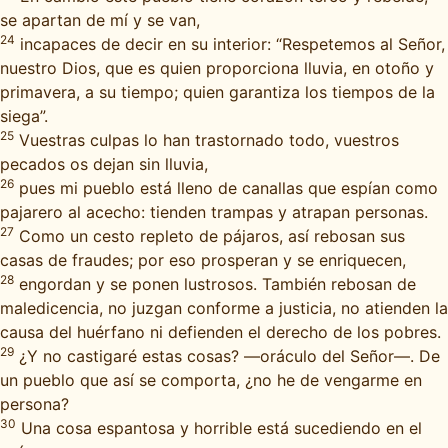
se apartan de mí y se van,
24
incapaces de decir en su interior: “Respetemos al Señor,
nuestro Dios, que es quien proporciona lluvia, en otoño y
primavera, a su tiempo; quien garantiza los tiempos de la
siega”.
25
Vuestras culpas lo han trastornado todo, vuestros
pecados os dejan sin lluvia,
26
pues mi pueblo está lleno de canallas que espían como
pajarero al acecho: tienden trampas y atrapan personas.
27
Como un cesto repleto de pájaros, así rebosan sus
casas de fraudes; por eso prosperan y se enriquecen,
28
engordan y se ponen lustrosos. También rebosan de
maledicencia, no juzgan conforme a justicia, no atienden la
causa del huérfano ni defienden el derecho de los pobres.
29
¿Y no castigaré estas cosas? —oráculo del Señor—. De
un pueblo que así se comporta, ¿no he de vengarme en
persona?
30
Una cosa espantosa y horrible está sucediendo en el