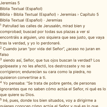
Jeremias 5
Biblia Textual (Español)
Bíblia
›
Biblia Textual (Español)
›
Jeremias
›
Capítulo 5
Biblia Textual (Español)
·
Jeremias
1
Patrullad las calles de Jerusalén, mirad bien y
comprobad; buscad por todas sus plazas a ver si
encontráis a alguien, uno siquiera que sea justo, que vaya
tras la verdad, y yo lo perdonaré.
2
Cuando juran “por vida del Señor”, ¿acaso no juran en
falso
3
siendo así, Señor, que tus ojos buscan la verdad? Los
golpeaste y no les afectó, los destrozaste y no se
corrigieron; endurecían su cara como la piedra, no
quisieron convertirse a ti.
4
Yo pensaba: “Se trata de pobre gente, de personas
ignorantes que no saben cómo actúa el Señor, ni qué es lo
que quiere su Dios.
5
Iré, pues, donde los bien situados, voy a dirigirme a
quienes conocen cómo actúa el Señor y qué es lo que