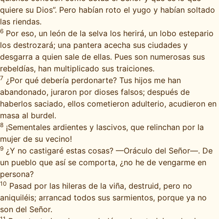
quiere su Dios”. Pero habían roto el yugo y habían soltado
las riendas.
6
Por eso, un león de la selva los herirá, un lobo estepario
los destrozará; una pantera acecha sus ciudades y
desgarra a quien sale de ellas. Pues son numerosas sus
rebeldías, han multiplicado sus traiciones.
7
¿Por qué debería perdonarte? Tus hijos me han
abandonado, juraron por dioses falsos; después de
haberlos saciado, ellos cometieron adulterio, acudieron en
masa al burdel.
8
¡Sementales ardientes y lascivos, que relinchan por la
mujer de su vecino!
9
¿Y no castigaré estas cosas? —Oráculo del Señor—. De
un pueblo que así se comporta, ¿no he de vengarme en
persona?
10
Pasad por las hileras de la viña, destruid, pero no
aniquiléis; arrancad todos sus sarmientos, porque ya no
son del Señor.
11