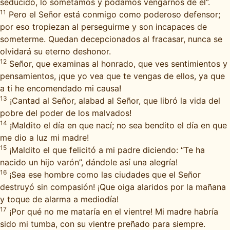
seducido, lo sometamos y podamos vengarnos de él”.
11
Pero el Señor está conmigo como poderoso defensor;
por eso tropiezan al perseguirme y son incapaces de
someterme. Quedan decepcionados al fracasar, nunca se
olvidará su eterno deshonor.
12
Señor, que examinas al honrado, que ves sentimientos y
pensamientos, ¡que yo vea que te vengas de ellos, ya que
a ti he encomendado mi causa!
13
¡Cantad al Señor, alabad al Señor, que libró la vida del
pobre del poder de los malvados!
14
¡Maldito el día en que nací; no sea bendito el día en que
me dio a luz mi madre!
15
¡Maldito el que felicitó a mi padre diciendo: “Te ha
nacido un hijo varón”, dándole así una alegría!
16
¡Sea ese hombre como las ciudades que el Señor
destruyó sin compasión! ¡Que oiga alaridos por la mañana
y toque de alarma a mediodía!
17
¡Por qué no me mataría en el vientre! Mi madre habría
sido mi tumba, con su vientre preñado para siempre.