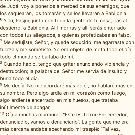
de Judá, voy a ponerlos a merced de sus enemigos, que
los saquearán, los tomarán y se los llevarán a Babilonia.
6
Y tú, Pasjur, junto con toda la gente de tu casa, irás al
destierro, a Babilonia. Allí morirás y allí serás enterrado
con todos tus allegados, a quienes profetizabas en falso.
7
Me sedujiste, Señor, y quedé seducido; me agarraste con
fuerza y me sometiste. Yo era objeto de mofa todo el día,
todo el mundo se burlaba de mí.
8
Cuando hablo, tengo que gritar anunciando violencia y
destrucción; la palabra del Señor me servía de insulto y
burla todo el día.
9
Me decía: No me acordaré más de él, no hablaré más en
su nombre. Pero algo ardía en mi corazón como fuego,
algo ardiente encerrado en mis huesos, que trataba
inútilmente de apagar.
10
Oía a muchos murmurar: “Este es Terror-En-Derredor,
denunciadlo, vamos a denunciarlo”. La gente que me era
más cercana andaba acechando mi traspié: “Tal vez,