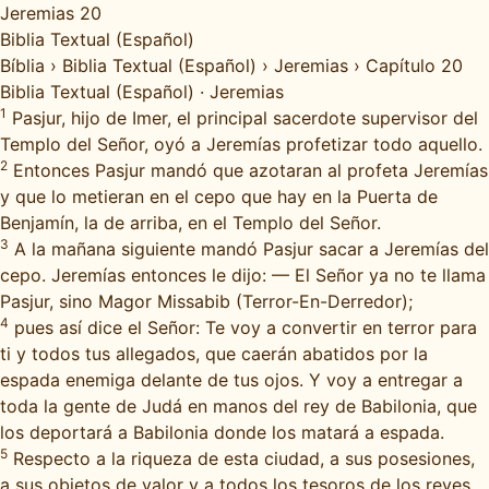
Jeremias 20
Biblia Textual (Español)
Bíblia
›
Biblia Textual (Español)
›
Jeremias
›
Capítulo 20
Biblia Textual (Español)
·
Jeremias
1
Pasjur, hijo de Imer, el principal sacerdote supervisor del
Templo del Señor, oyó a Jeremías profetizar todo aquello.
2
Entonces Pasjur mandó que azotaran al profeta Jeremías
y que lo metieran en el cepo que hay en la Puerta de
Benjamín, la de arriba, en el Templo del Señor.
3
A la mañana siguiente mandó Pasjur sacar a Jeremías del
cepo. Jeremías entonces le dijo: — El Señor ya no te llama
Pasjur, sino Magor Missabib (Terror-En-Derredor);
4
pues así dice el Señor: Te voy a convertir en terror para
ti y todos tus allegados, que caerán abatidos por la
espada enemiga delante de tus ojos. Y voy a entregar a
toda la gente de Judá en manos del rey de Babilonia, que
los deportará a Babilonia donde los matará a espada.
5
Respecto a la riqueza de esta ciudad, a sus posesiones,
a sus objetos de valor y a todos los tesoros de los reyes