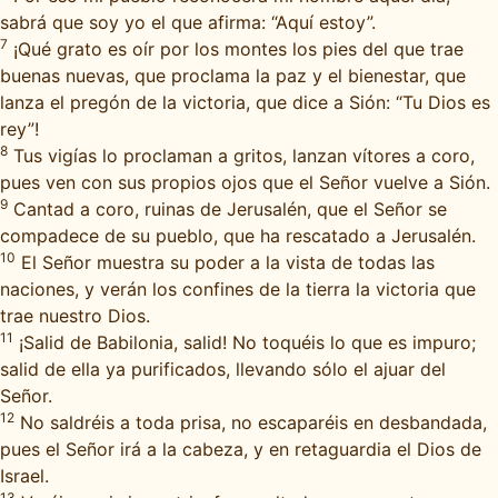
sabrá que soy yo el que afirma: “Aquí estoy”.
7
¡Qué grato es oír por los montes los pies del que trae
buenas nuevas, que proclama la paz y el bienestar, que
lanza el pregón de la victoria, que dice a Sión: “Tu Dios es
rey”!
8
Tus vigías lo proclaman a gritos, lanzan vítores a coro,
pues ven con sus propios ojos que el Señor vuelve a Sión.
9
Cantad a coro, ruinas de Jerusalén, que el Señor se
compadece de su pueblo, que ha rescatado a Jerusalén.
10
El Señor muestra su poder a la vista de todas las
naciones, y verán los confines de la tierra la victoria que
trae nuestro Dios.
11
¡Salid de Babilonia, salid! No toquéis lo que es impuro;
salid de ella ya purificados, llevando sólo el ajuar del
Señor.
12
No saldréis a toda prisa, no escaparéis en desbandada,
pues el Señor irá a la cabeza, y en retaguardia el Dios de
Israel.
13