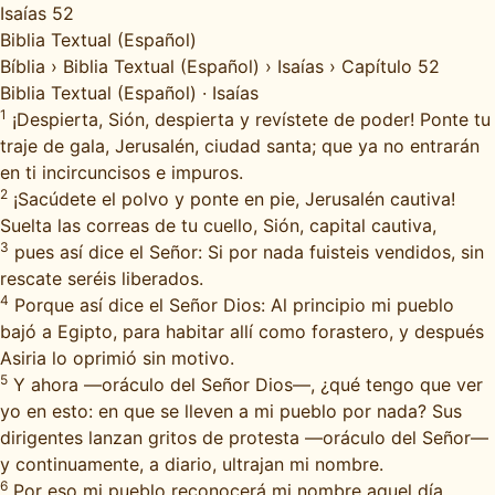
Isaías 52
Biblia Textual (Español)
Bíblia
›
Biblia Textual (Español)
›
Isaías
›
Capítulo 52
Biblia Textual (Español)
·
Isaías
1
¡Despierta, Sión, despierta y revístete de poder! Ponte tu
traje de gala, Jerusalén, ciudad santa; que ya no entrarán
en ti incircuncisos e impuros.
2
¡Sacúdete el polvo y ponte en pie, Jerusalén cautiva!
Suelta las correas de tu cuello, Sión, capital cautiva,
3
pues así dice el Señor: Si por nada fuisteis vendidos, sin
rescate seréis liberados.
4
Porque así dice el Señor Dios: Al principio mi pueblo
bajó a Egipto, para habitar allí como forastero, y después
Asiria lo oprimió sin motivo.
5
Y ahora —oráculo del Señor Dios—, ¿qué tengo que ver
yo en esto: en que se lleven a mi pueblo por nada? Sus
dirigentes lanzan gritos de protesta —oráculo del Señor—
y continuamente, a diario, ultrajan mi nombre.
6
Por eso mi pueblo reconocerá mi nombre aquel día,