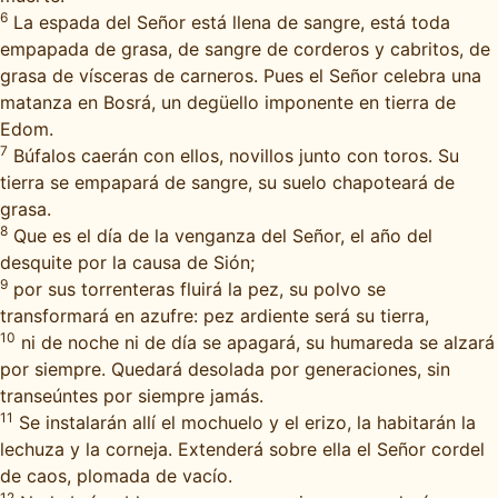
6
La espada del Señor está llena de sangre, está toda
empapada de grasa, de sangre de corderos y cabritos, de
grasa de vísceras de carneros. Pues el Señor celebra una
matanza en Bosrá, un degüello imponente en tierra de
Edom.
7
Búfalos caerán con ellos, novillos junto con toros. Su
tierra se empapará de sangre, su suelo chapoteará de
grasa.
8
Que es el día de la venganza del Señor, el año del
desquite por la causa de Sión;
9
por sus torrenteras fluirá la pez, su polvo se
transformará en azufre: pez ardiente será su tierra,
10
ni de noche ni de día se apagará, su humareda se alzará
por siempre. Quedará desolada por generaciones, sin
transeúntes por siempre jamás.
11
Se instalarán allí el mochuelo y el erizo, la habitarán la
lechuza y la corneja. Extenderá sobre ella el Señor cordel
de caos, plomada de vacío.
12