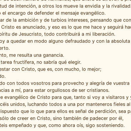
d de intención, a otros los mueve la envidia y la rivalidad
 el encargo de defender el mensaje evangélico.
var de la ambición y de turbios intereses, pensando que con
 Cristo es anunciado, y eso es lo que me hace y seguirá ha
ritu de Jesucristo, todo contribuirá a mi liberación.
voy a quedar en modo alguno defraudado y con la absoluta 
erto.
nto, me resulta una ganancia.
area fructífera, no sabría qué elegir.
star con Cristo, que es, con mucho, lo mejor;
do.
do con todos vosotros para provecho y alegría de vuestra 
ias a mí, para estar orgullosos de ser cristianos.
evangélico de Cristo para que, tanto si voy a visitaros y
éis unidos, luchando todos a una por manteneros fieles al
ispuesto que lo que para ellos es señal de perdición, sea p
sólo de creer en Cristo, sino también de padecer por él,
teis empeñado y que, como ahora oís, sigo sosteniendo.