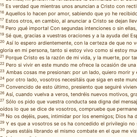
15
Es verdad que mientras unos anuncian a Cristo con rectitu
16
Aquellos lo hacen por amor, sabiendo que yo he recibido
17
Estos otros, en cambio, al anunciar a Cristo se dejan lle
18
Pero ¡qué importa! Con segundas intenciones o sin ellas,
19
Sé que, gracias a vuestras oraciones y a la ayuda del Espí
20
Así lo espero ardientemente, con la certeza de que no 
gloria en mi persona, tanto si estoy vivo como si estoy mu
21
Porque Cristo es la razón de mi vida, y la muerte, por ta
22
Pero si vivir en este mundo me ofrece la ocasión de una t
23
Ambas cosas me presionan: por un lado, quiero morir y e
24
por otro lado, vosotros necesitáis que siga en este mun
25
Convencido de esto último, presiento que seguiré vivien
26
Así, cuando vuelva a veros, tendréis nuevos motivos, grac
27
Sólo os pido que vuestra conducta sea digna del mensaje 
oídos lo que se dice de vosotros, compruebe que permanec
28
No os dejéis, pues, intimidar por los enemigos; Dios ha d
29
Y es que a vosotros se os ha concedido el privilegio no 
30
pues estáis librando el mismo combate en el que me vis