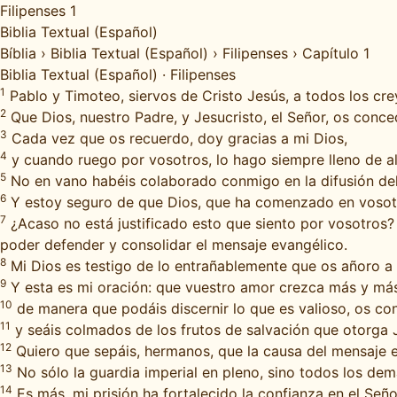
Filipenses 1
Biblia Textual (Español)
Bíblia
›
Biblia Textual (Español)
›
Filipenses
›
Capítulo 1
Biblia Textual (Español)
·
Filipenses
1
Pablo y Timoteo, siervos de Cristo Jesús, a todos los crey
2
Que Dios, nuestro Padre, y Jesucristo, el Señor, os conce
3
Cada vez que os recuerdo, doy gracias a mi Dios,
4
y cuando ruego por vosotros, lo hago siempre lleno de al
5
No en vano habéis colaborado conmigo en la difusión del
6
Y estoy seguro de que Dios, que ha comenzado en vosotros 
7
¿Acaso no está justificado esto que siento por vosotros?
poder defender y consolidar el mensaje evangélico.
8
Mi Dios es testigo de lo entrañablemente que os añoro a 
9
Y esta es mi oración: que vuestro amor crezca más y más
10
de manera que podáis discernir lo que es valioso, os con
11
y seáis colmados de los frutos de salvación que otorga J
12
Quiero que sepáis, hermanos, que la causa del mensaje e
13
No sólo la guardia imperial en pleno, sino todos los dem
14
Es más, mi prisión ha fortalecido la confianza en el Se