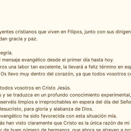
entes cristianos que viven en Filipos, junto con sus dirige
dan gracia y paz.
egría.
 mensaje evangélico desde el primer día hasta hoy.
una labor tan excelente, la llevará a feliz término en esp
 Os llevo muy dentro del corazón, ya que todos vosotros co
todos vosotros en Cristo Jesús.
 y se traduzca en un profundo conocimiento experimental,
servéis limpios e irreprochables en espera del día del Seño
esucristo, para gloria y alabanza de Dios.
vangélico ha sido favorecida con esta situación mía.
ás han visto claramente que Cristo es la única razón de mi
ñor de buen número de hermanos, que ahora se atreven a pro