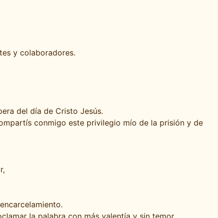
ntes y colaboradores.
era del día de Cristo Jesús.
mpartís conmigo este privilegio mío de la prisión y de
r,
 encarcelamiento.
clamar la palabra con más valentía y sin temor.