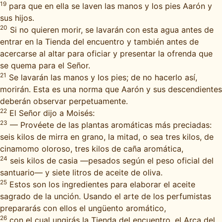
19
para que en ella se laven las manos y los pies Aarón y
sus hijos.
20
Si no quieren morir, se lavarán con esta agua antes de
entrar en la Tienda del encuentro y también antes de
acercarse al altar para oficiar y presentar la ofrenda que
se quema para el Señor.
21
Se lavarán las manos y los pies; de no hacerlo así,
morirán. Esta es una norma que Aarón y sus descendientes
deberán observar perpetuamente.
22
El Señor dijo a Moisés:
23
— Provéete de las plantas aromáticas más preciadas:
seis kilos de mirra en grano, la mitad, o sea tres kilos, de
cinamomo oloroso, tres kilos de caña aromática,
24
seis kilos de casia —pesados según el peso oficial del
santuario— y siete litros de aceite de oliva.
25
Estos son los ingredientes para elaborar el aceite
sagrado de la unción. Usando el arte de los perfumistas
prepararás con ellos el ungüento aromático,
26
con el cual ungirás la Tienda del encuentro, el Arca del