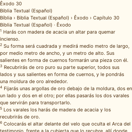
Êxodo 30
Biblia Textual (Español)
Bíblia
›
Biblia Textual (Español)
›
Êxodo
›
Capítulo 30
Biblia Textual (Español)
·
Êxodo
1
Harás con madera de acacia un altar para quemar
incienso.
2
Su forma será cuadrada y medirá medio metro de largo,
por medio metro de ancho, y un metro de alto. Sus
salientes en forma de cuernos formarán una pieza con él.
3
Recubrirás de oro puro su parte superior, todos sus
lados y sus salientes en forma de cuernos, y le pondrás
una moldura de oro alrededor.
4
Fijarás unas argollas de oro debajo de la moldura, dos en
un lado y dos en el otro; por ellas pasarás los dos varales
que servirán para transportarlo.
5
Los varales los harás de madera de acacia y los
recubrirás de oro.
6
Colocarás el altar delante del velo que oculta el Arca del
testimonio, frente a la cubierta que lo recubre, allí donde