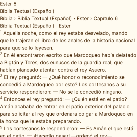
Ester 6
Biblia Textual (Español)
Bíblia
›
Biblia Textual (Español)
›
Ester
›
Capítulo 6
Biblia Textual (Español)
·
Ester
1
Aquella noche, como el rey estaba desvelado, mando
que le trajeran el libro de los anales de la historia nacional
para que se lo leyesen.
2
En él encontraron escrito que Mardoqueo había delatado
a Bigtán y Teres, dos eunucos de la guardia real, que
habían planeado atentar contra el rey Asuero.
3
El rey preguntó: — ¿Qué honor o reconocimiento se
concedió a Mardoqueo por esto? Los cortesanos a su
servicio respondieron: — No se le concedió ninguno.
4
Entonces el rey preguntó: — ¿Quién está en el patio?
Amán acababa de entrar en el patio exterior del palacio
para solicitar al rey que ordenara colgar a Mardoqueo en
la horca que le estaba preparando.
5
Los cortesanos le respondieron: — Es Amán el que está
en el patio. — ¡Hacedlo pasar! —ordenó el rey—.