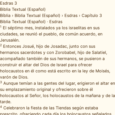
Esdras 3
Biblia Textual (Español)
Bíblia
›
Biblia Textual (Español)
›
Esdras
›
Capítulo 3
Biblia Textual (Español)
·
Esdras
1
El séptimo mes, instalados ya los israelitas en sus
ciudades, se reunió el pueblo, de común acuerdo, en
Jerusalén.
2
Entonces Josué, hijo de Josadac, junto con sus
hermanos sacerdotes y con Zorobabel, hijo de Salatiel,
acompañado también de sus hermanos, se pusieron a
construir el altar del Dios de Israel para ofrecer
holocaustos en él como está escrito en la ley de Moisés,
varón de Dios.
3
Aunque temían a las gentes del lugar, erigieron el altar en
su emplazamiento original y ofrecieron sobre él
holocaustos al Señor, los holocaustos de la mañana y de la
tarde.
4
Celebraron la fiesta de las Tiendas según estaba
prescrito, ofreciendo cada día los holocaustos señalados