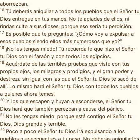
aborrezcan.
16
Tú deberás aniquilar a todos los pueblos que el Señor tu
Dios entregue en tus manos. No te apiades de ellos, ni
rindas culto a sus dioses, porque eso sería tu perdición.
17
Es posible que te preguntes: “¿Cómo voy a expulsar a
esos pueblos siendo ellos más numerosos que yo?”.
18
¡No les tengas miedo! Tú recuerda lo que hizo el Señor
tu Dios con el faraón y con todos los egipcios.
19
Acuérdate de las terribles pruebas que viste con tus
propios ojos, los milagros y prodigios, y el gran poder y
destreza sin igual con las que el Señor tu Dios te sacó de
allí. Lo mismo hará el Señor tu Dios con todos los pueblos
a quienes ahora temes.
20
Y los que escapen y huyan a esconderse, el Señor tu
Dios hará que también perezcan a causa del pánico.
21
No les tengas miedo, porque está contigo el Señor tu
Dios, Dios grande y terrible.
22
Poco a poco el Señor tu Dios irá expulsando a los
pueblos que encuentres a tu paso. No deberás aniquilarlos