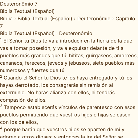
Deuteronômio 7
Biblia Textual (Español)
Bíblia
›
Biblia Textual (Español)
›
Deuteronômio
›
Capítulo
7
Biblia Textual (Español)
·
Deuteronômio
1
El Señor tu Dios te va a introducir en la tierra de la que
vas a tomar posesión, y va a expulsar delante de ti a
pueblos más grandes que tú: hititas, guirgaseos, amorreos,
cananeos, fereceos, jeveos y jebuseos, siete pueblos más
numerosos y fuertes que tú.
2
Cuando el Señor tu Dios te los haya entregado y tú los
hayas derrotado, los consagrarás sin remisión al
exterminio. No harás alianza con ellos, ni tendrás
compasión de ellos.
3
Tampoco establecerás vínculos de parentesco con esos
pueblos permitiendo que vuestros hijos e hijas se casen
con los de ellos,
4
porque harán que vuestros hijos se aparten de mí y
adoren a otros dioses; y entonces la ira del Señor se