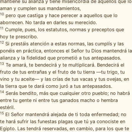
mantiene su alianza y tiene misericordia de aquellos que lo
aman y cumplen sus mandamientos,
10
pero que castiga y hace perecer a aquellos que lo
aborrecen. No tarda en darles su merecido.
11
Cumple, pues, los estatutos, normas y preceptos que
hoy te prescribo.
12
Si prestáis atención a estas normas, las cumplís y las
ponéis en práctica, entonces el Señor tu Dios mantendrá la
alianza y la fidelidad que prometió a tus antepasados.
13
Te amará, te bendecirá y te multiplicará. Bendecirá el
fruto de tus entrañas y el fruto de tu tierra —tu trigo, tu
vino y tu aceite— y las crías de tus vacas y tus ovejas, en
la tierra que te dará como juró a tus antepasados.
14
Serás bendito, más que cualquier otro pueblo; no habrá
entre tu gente ni entre tus ganados macho o hembra
estéril.
15
El Señor mantendrá alejada de ti toda enfermedad; no
te hará sufrir las funestas plagas que tú ya conociste en
Egipto. Las tendrá reservadas, en cambio, para los que te