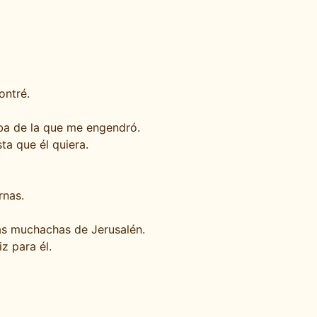
ontré.
oba de la que me engendró.
ta que él quiera.
rnas.
las muchachas de Jerusalén.
z para él.