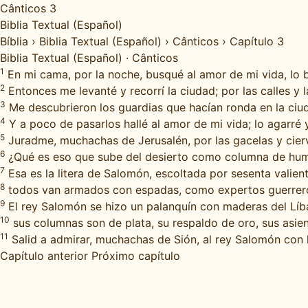
Cânticos 3
Biblia Textual (Español)
Bíblia
›
Biblia Textual (Español)
›
Cânticos
›
Capítulo 3
Biblia Textual (Español)
·
Cânticos
1
En mi cama, por la noche, busqué al amor de mi vida, lo 
2
Entonces me levanté y recorrí la ciudad; por las calles y 
3
Me descubrieron los guardias que hacían ronda en la ciud
4
Y a poco de pasarlos hallé al amor de mi vida; lo agarré 
5
Juradme, muchachas de Jerusalén, por las gacelas y cierv
6
¿Qué es eso que sube del desierto como columna de humo 
7
Esa es la litera de Salomón, escoltada por sesenta valient
8
todos van armados con espadas, como expertos guerrero
9
El rey Salomón se hizo un palanquín con maderas del Líb
10
sus columnas son de plata, su respaldo de oro, sus asie
11
Salid a admirar, muchachas de Sión, al rey Salomón con la
Capítulo anterior
Próximo capítulo