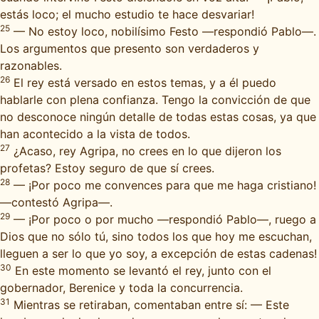
estás loco; el mucho estudio te hace desvariar!
25
— No estoy loco, nobilísimo Festo —respondió Pablo—.
Los argumentos que presento son verdaderos y
razonables.
26
El rey está versado en estos temas, y a él puedo
hablarle con plena confianza. Tengo la convicción de que
no desconoce ningún detalle de todas estas cosas, ya que
han acontecido a la vista de todos.
27
¿Acaso, rey Agripa, no crees en lo que dijeron los
profetas? Estoy seguro de que sí crees.
28
— ¡Por poco me convences para que me haga cristiano!
—contestó Agripa—.
29
— ¡Por poco o por mucho —respondió Pablo—, ruego a
Dios que no sólo tú, sino todos los que hoy me escuchan,
lleguen a ser lo que yo soy, a excepción de estas cadenas!
30
En este momento se levantó el rey, junto con el
gobernador, Berenice y toda la concurrencia.
31
Mientras se retiraban, comentaban entre sí: — Este