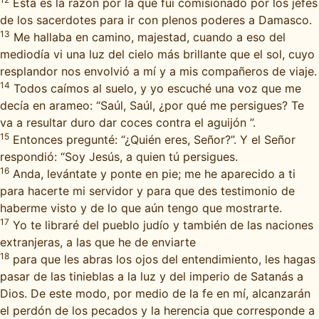
Esta es la razón por la que fui comisionado por los jefes
de los sacerdotes para ir con plenos poderes a Damasco.
13
Me hallaba en camino, majestad, cuando a eso del
mediodía vi una luz del cielo más brillante que el sol, cuyo
resplandor nos envolvió a mí y a mis compañeros de viaje.
14
Todos caímos al suelo, y yo escuché una voz que me
decía en arameo: “Saúl, Saúl, ¿por qué me persigues? Te
va a resultar duro dar coces contra el aguijón ”.
15
Entonces pregunté: “¿Quién eres, Señor?”. Y el Señor
respondió: “Soy Jesús, a quien tú persigues.
16
Anda, levántate y ponte en pie; me he aparecido a ti
para hacerte mi servidor y para que des testimonio de
haberme visto y de lo que aún tengo que mostrarte.
17
Yo te libraré del pueblo judío y también de las naciones
extranjeras, a las que he de enviarte
18
para que les abras los ojos del entendimiento, les hagas
pasar de las tinieblas a la luz y del imperio de Satanás a
Dios. De este modo, por medio de la fe en mí, alcanzarán
el perdón de los pecados y la herencia que corresponde a