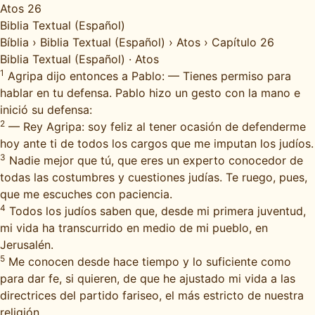
Atos 26
Biblia Textual (Español)
Bíblia
›
Biblia Textual (Español)
›
Atos
›
Capítulo 26
Biblia Textual (Español)
·
Atos
1
Agripa dijo entonces a Pablo: — Tienes permiso para
hablar en tu defensa. Pablo hizo un gesto con la mano e
inició su defensa:
2
— Rey Agripa: soy feliz al tener ocasión de defenderme
hoy ante ti de todos los cargos que me imputan los judíos.
3
Nadie mejor que tú, que eres un experto conocedor de
todas las costumbres y cuestiones judías. Te ruego, pues,
que me escuches con paciencia.
4
Todos los judíos saben que, desde mi primera juventud,
mi vida ha transcurrido en medio de mi pueblo, en
Jerusalén.
5
Me conocen desde hace tiempo y lo suficiente como
para dar fe, si quieren, de que he ajustado mi vida a las
directrices del partido fariseo, el más estricto de nuestra
religión.