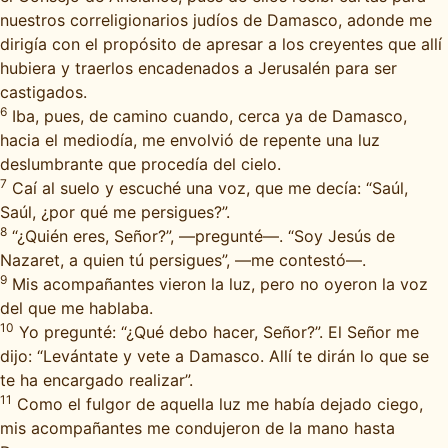
nuestros correligionarios judíos de Damasco, adonde me
dirigía con el propósito de apresar a los creyentes que allí
hubiera y traerlos encadenados a Jerusalén para ser
castigados.
6
Iba, pues, de camino cuando, cerca ya de Damasco,
hacia el mediodía, me envolvió de repente una luz
deslumbrante que procedía del cielo.
7
Caí al suelo y escuché una voz, que me decía: “Saúl,
Saúl, ¿por qué me persigues?”.
8
“¿Quién eres, Señor?”, —pregunté—. “Soy Jesús de
Nazaret, a quien tú persigues”, —me contestó—.
9
Mis acompañantes vieron la luz, pero no oyeron la voz
del que me hablaba.
10
Yo pregunté: “¿Qué debo hacer, Señor?”. El Señor me
dijo: “Levántate y vete a Damasco. Allí te dirán lo que se
te ha encargado realizar”.
11
Como el fulgor de aquella luz me había dejado ciego,
mis acompañantes me condujeron de la mano hasta