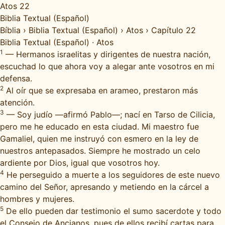
Atos 22
Biblia Textual (Español)
Bíblia
›
Biblia Textual (Español)
›
Atos
›
Capítulo 22
Biblia Textual (Español)
·
Atos
1
— Hermanos israelitas y dirigentes de nuestra nación,
escuchad lo que ahora voy a alegar ante vosotros en mi
defensa.
2
Al oír que se expresaba en arameo, prestaron más
atención.
3
— Soy judío —afirmó Pablo—; nací en Tarso de Cilicia,
pero me he educado en esta ciudad. Mi maestro fue
Gamaliel, quien me instruyó con esmero en la ley de
nuestros antepasados. Siempre he mostrado un celo
ardiente por Dios, igual que vosotros hoy.
4
He perseguido a muerte a los seguidores de este nuevo
camino del Señor, apresando y metiendo en la cárcel a
hombres y mujeres.
5
De ello pueden dar testimonio el sumo sacerdote y todo
el Consejo de Ancianos, pues de ellos recibí cartas para