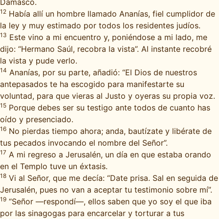
Damasco.
12
Había allí un hombre llamado Ananías, fiel cumplidor de
la ley y muy estimado por todos los residentes judíos.
13
Este vino a mi encuentro y, poniéndose a mi lado, me
dijo: “Hermano Saúl, recobra la vista”. Al instante recobré
la vista y pude verlo.
14
Ananías, por su parte, añadió: “El Dios de nuestros
antepasados te ha escogido para manifestarte su
voluntad, para que vieras al Justo y oyeras su propia voz.
15
Porque debes ser su testigo ante todos de cuanto has
oído y presenciado.
16
No pierdas tiempo ahora; anda, bautízate y libérate de
tus pecados invocando el nombre del Señor”.
17
A mi regreso a Jerusalén, un día en que estaba orando
en el Templo tuve un éxtasis.
18
Vi al Señor, que me decía: “Date prisa. Sal en seguida de
Jerusalén, pues no van a aceptar tu testimonio sobre mí”.
19
“Señor —respondí—, ellos saben que yo soy el que iba
por las sinagogas para encarcelar y torturar a tus