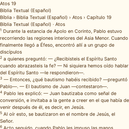
Atos 19
Biblia Textual (Español)
Bíblia
›
Biblia Textual (Español)
›
Atos
›
Capítulo 19
Biblia Textual (Español)
·
Atos
1
Durante la estancia de Apolo en Corinto, Pablo estuvo
recorriendo las regiones interiores del Asia Menor. Cuando
finalmente llegó a Éfeso, encontró allí a un grupo de
discípulos
2
a quienes preguntó: — ¿Recibisteis el Espíritu Santo
cuando abrazasteis la fe? — Ni siquiera hemos oído hablar
del Espíritu Santo —le respondieron—.
3
— Entonces, ¿qué bautismo habéis recibido? —preguntó
Pablo—. — El bautismo de Juan —contestaron—.
4
Pablo les explicó: — Juan bautizaba como señal de
conversión, e invitaba a la gente a creer en el que había de
venir después de él, es decir, en Jesús.
5
Al oír esto, se bautizaron en el nombre de Jesús, el
Señor.
6
Acto seguido, cuando Pablo les impuso las manos,