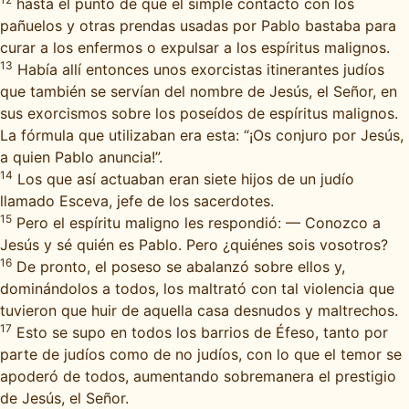
hasta el punto de que el simple contacto con los
pañuelos y otras prendas usadas por Pablo bastaba para
curar a los enfermos o expulsar a los espíritus malignos.
13
Había allí entonces unos exorcistas itinerantes judíos
que también se servían del nombre de Jesús, el Señor, en
sus exorcismos sobre los poseídos de espíritus malignos.
La fórmula que utilizaban era esta: “¡Os conjuro por Jesús,
a quien Pablo anuncia!”.
14
Los que así actuaban eran siete hijos de un judío
llamado Esceva, jefe de los sacerdotes.
15
Pero el espíritu maligno les respondió: — Conozco a
Jesús y sé quién es Pablo. Pero ¿quiénes sois vosotros?
16
De pronto, el poseso se abalanzó sobre ellos y,
dominándolos a todos, los maltrató con tal violencia que
tuvieron que huir de aquella casa desnudos y maltrechos.
17
Esto se supo en todos los barrios de Éfeso, tanto por
parte de judíos como de no judíos, con lo que el temor se
apoderó de todos, aumentando sobremanera el prestigio
de Jesús, el Señor.