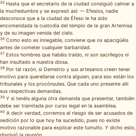
35
Hasta que el secretario de la ciudad consiguió calmar a
la muchedumbre y se expresó así: — Efesios, nadie
desconoce que a la ciudad de Éfeso le ha sido
encomendada la custodia del templo de la gran Artemisa
y de su imagen venida del cielo.
36
Como esto es innegable, conviene que os apacigüéis
antes de cometer cualquier barbaridad.
37
Estos hombres que habéis traído, ni son sacrílegos ni
han insultado a nuestra diosa.
38
Por tal razón, si Demetrio y sus artesanos creen tener
motivo para querellarse contra alguien, para eso están los
tribunales y los procónsules. Que cada uno presente allí
sus respectivas demandas.
39
Y si tenéis alguna otra demanda que presentar, también
debe ser tramitada por curso legal en la asamblea.
40
A decir verdad, corremos el riesgo de ser acusados de
sedición por lo que hoy ha sucedido, pues no existe
motivo razonable para explicar este tumulto. Y dicho esto,
disolvió la reunión.