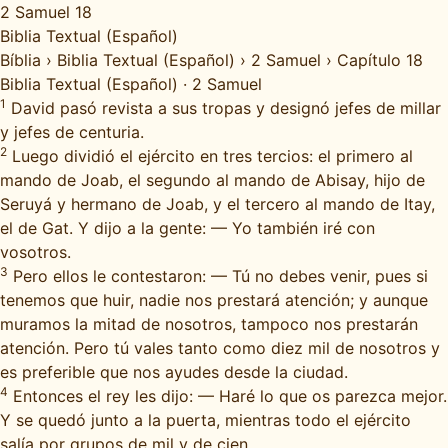
2 Samuel 18
Biblia Textual (Español)
Bíblia
›
Biblia Textual (Español)
›
2 Samuel
›
Capítulo 18
Biblia Textual (Español)
·
2 Samuel
1
David pasó revista a sus tropas y designó jefes de millar
y jefes de centuria.
2
Luego dividió el ejército en tres tercios: el primero al
mando de Joab, el segundo al mando de Abisay, hijo de
Seruyá y hermano de Joab, y el tercero al mando de Itay,
el de Gat. Y dijo a la gente: — Yo también iré con
vosotros.
3
Pero ellos le contestaron: — Tú no debes venir, pues si
tenemos que huir, nadie nos prestará atención; y aunque
muramos la mitad de nosotros, tampoco nos prestarán
atención. Pero tú vales tanto como diez mil de nosotros y
es preferible que nos ayudes desde la ciudad.
4
Entonces el rey les dijo: — Haré lo que os parezca mejor.
Y se quedó junto a la puerta, mientras todo el ejército
salía por grupos de mil y de cien.