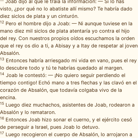
Joab dijo al que le traía la información: — Si lo has
visto, ¿por qué no lo abatiste allí mismo? Te habría dado
diez siclos de plata y un cinturón.
12
Pero el hombre dijo a Joab: — Ni aunque tuviese en la
mano diez mil siclos de plata atentaría yo contra el hijo
del rey. Con nuestros propios oídos escuchamos la orden
que el rey os dio a ti, a Abisay y a Itay de respetar al joven
Absalón.
13
Entonces habría arriesgado mi vida en vano, pues el rey
lo descubre todo y tú te habrías quedado al margen.
14
Joab le contestó: — ¡No quiero seguir perdiendo el
tiempo contigo! Echó mano a tres flechas y las clavó en el
corazón de Absalón, que todavía colgaba vivo de la
encina.
15
Luego diez muchachos, asistentes de Joab, rodearon a
Absalón y lo remataron.
16
Entonces Joab hizo sonar el cuerno, y el ejército cesó
de perseguir a Israel, pues Joab lo detuvo.
17
Luego recogieron el cuerpo de Absalón, lo arrojaron a