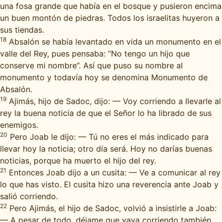
una fosa grande que había en el bosque y pusieron encima
un buen montón de piedras. Todos los israelitas huyeron a
sus tiendas.
18
Absalón se había levantado en vida un monumento en el
valle del Rey, pues pensaba: “No tengo un hijo que
conserve mi nombre”. Así que puso su nombre al
monumento y todavía hoy se denomina Monumento de
Absalón.
19
Ajimás, hijo de Sadoc, dijo: — Voy corriendo a llevarle al
rey la buena noticia de que el Señor lo ha librado de sus
enemigos.
20
Pero Joab le dijo: — Tú no eres el más indicado para
llevar hoy la noticia; otro día será. Hoy no darías buenas
noticias, porque ha muerto el hijo del rey.
21
Entonces Joab dijo a un cusita: — Ve a comunicar al rey
lo que has visto. El cusita hizo una reverencia ante Joab y
salió corriendo.
22
Pero Ajimás, el hijo de Sadoc, volvió a insistirle a Joab:
— A pesar de todo, déjame que vaya corriendo también