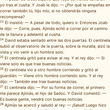
yo tras el cusita. Y Joab le dijo: — ¿Por qué te empeñas en
correr también tú, hijo mío, si no obtendrás ninguna
recompensa?
23
Él insistió: — A pesar de todo, quiero ir. Entonces Joab
le dijo: — Corre, pues. Ajimás echó a correr por el camino
de la llanura y adelantó al cusita.
24
David estaba sentado entre las dos puertas. El centinela
subió al observatorio de la puerta, sobre la muralla, alzó la
vista y vio venir a un hombre solo.
25
El centinela gritó para avisar al rey. Y el rey dijo: — Si
viene solo es que trae buenas noticias.
26
El centinela vio a otro hombre corriendo y gritó al
guardián: — Viene otro hombre corriendo solo. Y el rey
dijo: — También ese trae buenas noticias.
27
El centinela dijo: — Por su forma de correr, el primero
me parece Ajimás, el hijo de Sadoc. Y David comentó: —
Es buena gente, vendrá con buenas noticias.
28
Ajimás se acercó y saludó al rey: — ¡Salud! Luego hizo