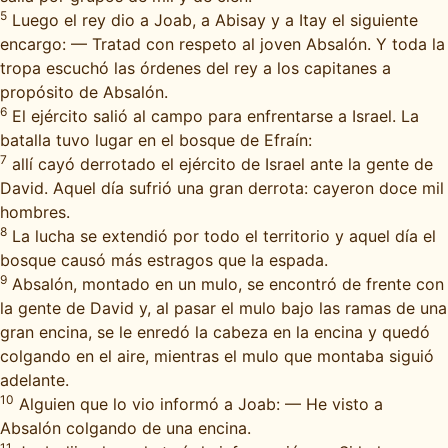
5
Luego el rey dio a Joab, a Abisay y a Itay el siguiente
encargo: — Tratad con respeto al joven Absalón. Y toda la
tropa escuchó las órdenes del rey a los capitanes a
propósito de Absalón.
6
El ejército salió al campo para enfrentarse a Israel. La
batalla tuvo lugar en el bosque de Efraín:
7
allí cayó derrotado el ejército de Israel ante la gente de
David. Aquel día sufrió una gran derrota: cayeron doce mil
hombres.
8
La lucha se extendió por todo el territorio y aquel día el
bosque causó más estragos que la espada.
9
Absalón, montado en un mulo, se encontró de frente con
la gente de David y, al pasar el mulo bajo las ramas de una
gran encina, se le enredó la cabeza en la encina y quedó
colgando en el aire, mientras el mulo que montaba siguió
adelante.
10
Alguien que lo vio informó a Joab: — He visto a
Absalón colgando de una encina.
11