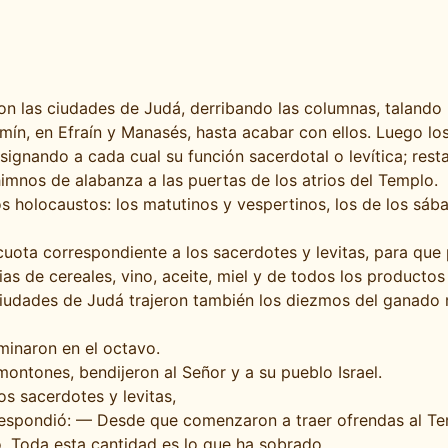
on las ciudades de Judá, derribando las columnas, talando
mín, en Efraín y Manasés, hasta acabar con ellos. Luego los
signando a cada cual su función sacerdotal o levítica; res
 himnos de alabanza a las puertas de los atrios del Templo.
s holocaustos: los matutinos y vespertinos, los de los sáb
cuota correspondiente a los sacerdotes y levitas, para que 
ias de cereales, vino, aceite, miel y de todos los producto
las ciudades de Judá trajeron también los diezmos del gana
inaron en el octavo.
ontones, bendijeron al Señor y a su pueblo Israel.
s sacerdotes y levitas,
e respondió: — Desde que comenzaron a traer ofrendas al T
 Toda esta cantidad es lo que ha sobrado.