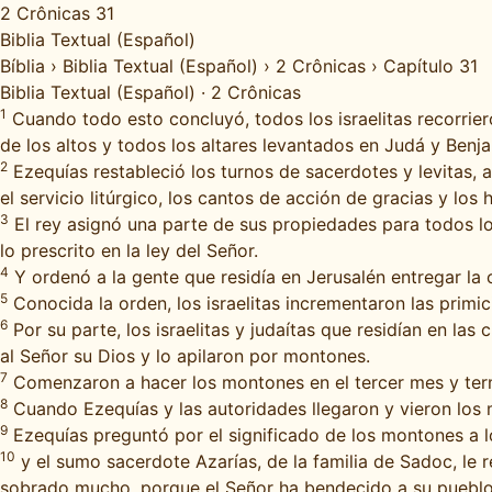
2 Crônicas 31
Biblia Textual (Español)
Bíblia
›
Biblia Textual (Español)
›
2 Crônicas
›
Capítulo 31
Biblia Textual (Español)
·
2 Crônicas
1
Cuando todo esto concluyó, todos los israelitas recorrier
de los altos y todos los altares levantados en Judá y Benja
2
Ezequías restableció los turnos de sacerdotes y levitas, a
el servicio litúrgico, los cantos de acción de gracias y los
3
El rey asignó una parte de sus propiedades para todos lo
lo prescrito en la ley del Señor.
4
Y ordenó a la gente que residía en Jerusalén entregar la 
5
Conocida la orden, los israelitas incrementaron las primic
6
Por su parte, los israelitas y judaítas que residían en 
al Señor su Dios y lo apilaron por montones.
7
Comenzaron a hacer los montones en el tercer mes y term
8
Cuando Ezequías y las autoridades llegaron y vieron los m
9
Ezequías preguntó por el significado de los montones a lo
10
y el sumo sacerdote Azarías, de la familia de Sadoc, l
sobrado mucho, porque el Señor ha bendecido a su pueblo.