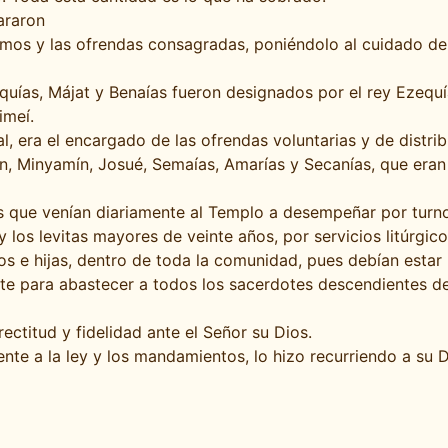
araron
ezmos y las ofrendas consagradas, poniéndolo al cuidado d
maquías, Májat y Benaías fueron designados por el rey Ezequ
imeí.
al, era el encargado de las ofrendas voluntarias y de distri
n, Minyamín, Josué, Semaías, Amarías y Secanías, que eran
os que venían diariamente al Templo a desempeñar por turnos
los levitas mayores de veinte años, por servicios litúrgico
jos e hijas, dentro de toda la comunidad, pues debían esta
e para abastecer a todos los sacerdotes descendientes d
ctitud y fidelidad ante el Señor su Dios.
nte a la ley y los mandamientos, lo hizo recurriendo a su D