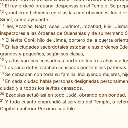
11
El rey ordenó preparar despensas en el Templo. Se prep
12
y metieron fielmente en ellas las contribuciones, los di
Simeí, como ayudante.
13
Jiel, Azazías, Nájat, Asael, Jerimot, Jozabad, Eliel, Jis
inspectores a las órdenes de Quenanías y de su hermano S
14
El levita Coré, hijo de Jimná, portero de la puerta orient
15
En las ciudades sacerdotales estaban a sus órdenes Ede
grandes y pequeños, según sus clases,
16
y a los varones censados a partir de los tres años y a l
17
Los sacerdotes estaban censados por familias paternas y 
18
Se censaban con toda su familia, incluyendo mujeres, hi
19
En cada ciudad había personas designadas personalment
ciudad y a todos los levitas censados.
20
Ezequías actuó así en todo Judá, obrando con bondad, re
21
Y todo cuanto emprendió al servicio del Templo, o refere
Capítulo anterior
Próximo capítulo