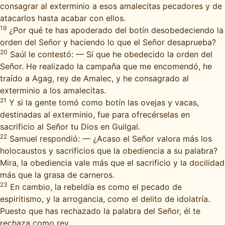
consagrar al exterminio a esos amalecitas pecadores y de
atacarlos hasta acabar con ellos.
19
¿Por qué te has apoderado del botín desobedeciendo la
orden del Señor y haciendo lo que el Señor desaprueba?
20
Saúl le contestó: — Sí que he obedecido la orden del
Señor. He realizado la campaña que me encomendó, he
traído a Agag, rey de Amalec, y he consagrado al
exterminio a los amalecitas.
21
Y si la gente tomó como botín las ovejas y vacas,
destinadas al exterminio, fue para ofrecérselas en
sacrificio al Señor tu Dios en Guilgal.
22
Samuel respondió: — ¿Acaso el Señor valora más los
holocaustos y sacrificios que la obediencia a su palabra?
Mira, la obediencia vale más que el sacrificio y la docilidad
más que la grasa de carneros.
23
En cambio, la rebeldía es como el pecado de
espiritismo, y la arrogancia, como el delito de idolatría.
Puesto que has rechazado la palabra del Señor, él te
rechaza como rey.