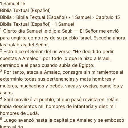
1 Samuel 15
Biblia Textual (Español)
Bíblia
›
Biblia Textual (Español)
›
1 Samuel
›
Capítulo 15
Biblia Textual (Español)
·
1 Samuel
1
Cierto día Samuel le dijo a Saúl: — El Señor me envió
para ungirte como rey de su pueblo Israel. Escucha ahora
las palabras del Señor.
2
Esto dice el Señor del universo: “He decidido pedir
cuentas a Amalec ” por todo lo que le hizo a Israel,
cerrándole el paso cuando subía de Egipto.
3
Por tanto, ataca a Amalec, consagra sin miramientos al
exterminio todas sus pertenencias y mata hombres y
mujeres, muchachos y bebés, vacas y ovejas, camellos y
asnos.
4
Saúl movilizó al pueblo, al que pasó revista en Teláin:
había doscientos mil hombres de infantería y diez mil
hombres de Judá.
5
Luego avanzó hasta la capital de Amalec y se emboscó
junto al río.