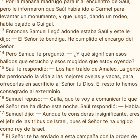
Por la mañana madrugó para ir al encuentro de Saúl,
pero le informaron que Saúl había ido a Carmel para
levantar un monumento, y que luego, dando un rodeo,
había bajado a Guilgal.
13
Entonces Samuel llegó adonde estaba Saúl y este le
dijo: — El Señor te bendiga. He cumplido el encargo del
Señor.
14
Pero Samuel le preguntó: — ¿Y qué significan esos
balidos que escucho y esos mugidos que estoy oyendo?
15
Saúl le respondió: — Los han traído de Amalec. La gente
ha perdonado la vida a las mejores ovejas y vacas, para
ofrecerlas en sacrificio al Señor tu Dios. El resto lo hemos
consagrado al exterminio.
16
Samuel repuso: — Calla, que te voy a comunicar lo que
el Señor me ha dicho esta noche. Saúl respondió: — Habla.
17
Samuel dijo: — Aunque te consideras insignificante, eres
el jefe de las tribus de Israel, pues el Señor te ha ungido
como rey de Israel.
18
El Señor te ha enviado a esta campaña con la orden de