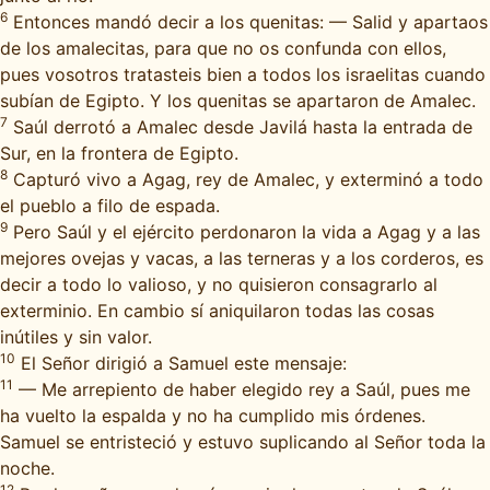
6
Entonces mandó decir a los quenitas: — Salid y apartaos
de los amalecitas, para que no os confunda con ellos,
pues vosotros tratasteis bien a todos los israelitas cuando
subían de Egipto. Y los quenitas se apartaron de Amalec.
7
Saúl derrotó a Amalec desde Javilá hasta la entrada de
Sur, en la frontera de Egipto.
8
Capturó vivo a Agag, rey de Amalec, y exterminó a todo
el pueblo a filo de espada.
9
Pero Saúl y el ejército perdonaron la vida a Agag y a las
mejores ovejas y vacas, a las terneras y a los corderos, es
decir a todo lo valioso, y no quisieron consagrarlo al
exterminio. En cambio sí aniquilaron todas las cosas
inútiles y sin valor.
10
El Señor dirigió a Samuel este mensaje:
11
— Me arrepiento de haber elegido rey a Saúl, pues me
ha vuelto la espalda y no ha cumplido mis órdenes.
Samuel se entristeció y estuvo suplicando al Señor toda la
noche.
12