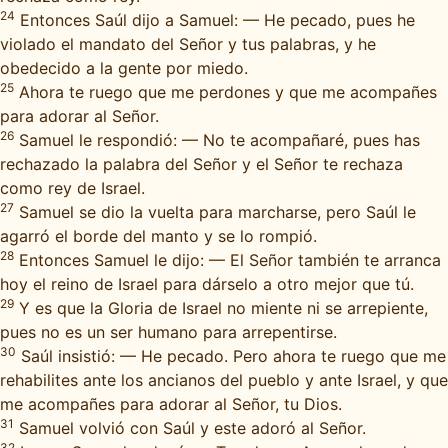
24
Entonces Saúl dijo a Samuel: — He pecado, pues he
violado el mandato del Señor y tus palabras, y he
obedecido a la gente por miedo.
25
Ahora te ruego que me perdones y que me acompañes
para adorar al Señor.
26
Samuel le respondió: — No te acompañaré, pues has
rechazado la palabra del Señor y el Señor te rechaza
como rey de Israel.
27
Samuel se dio la vuelta para marcharse, pero Saúl le
agarró el borde del manto y se lo rompió.
28
Entonces Samuel le dijo: — El Señor también te arranca
hoy el reino de Israel para dárselo a otro mejor que tú.
29
Y es que la Gloria de Israel no miente ni se arrepiente,
pues no es un ser humano para arrepentirse.
30
Saúl insistió: — He pecado. Pero ahora te ruego que me
rehabilites ante los ancianos del pueblo y ante Israel, y que
me acompañes para adorar al Señor, tu Dios.
31
Samuel volvió con Saúl y este adoró al Señor.
32