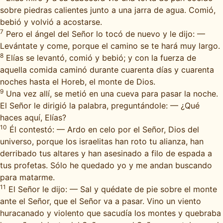
sobre piedras calientes junto a una jarra de agua. Comió,
bebió y volvió a acostarse.
7
Pero el ángel del Señor lo tocó de nuevo y le dijo: —
Levántate y come, porque el camino se te hará muy largo.
8
Elías se levantó, comió y bebió; y con la fuerza de
aquella comida caminó durante cuarenta días y cuarenta
noches hasta el Horeb, el monte de Dios.
9
Una vez allí, se metió en una cueva para pasar la noche.
El Señor le dirigió la palabra, preguntándole: — ¿Qué
haces aquí, Elías?
10
Él contestó: — Ardo en celo por el Señor, Dios del
universo, porque los israelitas han roto tu alianza, han
derribado tus altares y han asesinado a filo de espada a
tus profetas. Sólo he quedado yo y me andan buscando
para matarme.
11
El Señor le dijo: — Sal y quédate de pie sobre el monte
ante el Señor, que el Señor va a pasar. Vino un viento
huracanado y violento que sacudía los montes y quebraba