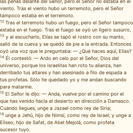
las peñas delante del Señor, pero el Señor no estaba en el
viento. Tras el viento hubo un terremoto, pero el Señor
tampoco estaba en el terremoto.
12
Tras el terremoto hubo un fuego, pero el Señor tampoco
estaba en el fuego. Tras el fuego se oyó un ligero susurro,
13
y al escucharlo, Elías se tapó el rostro con su manto,
salió de la cueva y se quedó de pie a la entrada. Entonces
oyó una voz que le preguntaba: — ¿Qué haces aquí, Elías?
14
Él contestó: — Ardo en celo por el Señor, Dios del
universo, porque los israelitas han roto tu alianza, han
derribado tus altares y han asesinado a filo de espada a
tus profetas. Sólo he quedado yo y me andan buscando
para matarme.
15
El Señor le dijo: — Anda, vuelve por el camino por el
que has venido hacia el desierto en dirección a Damasco.
Cuando llegues, unge a Jazael como rey de Siria;
16
unge a Jehú, hijo de Nimsí, como rey de Israel; y unge a
Eliseo, hijo de Safat, de Abel Mejolá, como profeta
sucesor tuyo.