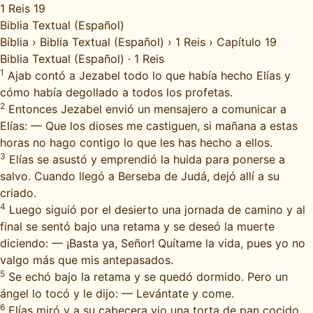
1 Reis 19
Biblia Textual (Español)
Bíblia
›
Biblia Textual (Español)
›
1 Reis
›
Capítulo 19
Biblia Textual (Español)
·
1 Reis
1
Ajab contó a Jezabel todo lo que había hecho Elías y
cómo había degollado a todos los profetas.
2
Entonces Jezabel envió un mensajero a comunicar a
Elías: — Que los dioses me castiguen, si mañana a estas
horas no hago contigo lo que les has hecho a ellos.
3
Elías se asustó y emprendió la huida para ponerse a
salvo. Cuando llegó a Berseba de Judá, dejó allí a su
criado.
4
Luego siguió por el desierto una jornada de camino y al
final se sentó bajo una retama y se deseó la muerte
diciendo: — ¡Basta ya, Señor! Quítame la vida, pues yo no
valgo más que mis antepasados.
5
Se echó bajo la retama y se quedó dormido. Pero un
ángel lo tocó y le dijo: — Levántate y come.
6
Elías miró y a su cabecera vio una torta de pan cocido