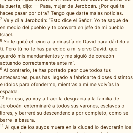
la puerta, dijo: — Pasa, mujer de Jeroboán. ¿Por qué te
haces pasar por otra? Tengo que darte malas noticias.
7
Ve y di a Jeroboán: “Esto dice el Señor: Yo te saqué de
en medio del pueblo y te convertí en jefe de mi pueblo
Israel.
8
Yo le quité el reino a la dinastía de David para dártelo a
ti. Pero tú no te has parecido a mi siervo David, que
guardó mis mandamientos y me siguió de corazón
actuando correctamente ante mí.
9
Al contrario, te has portado peor que todos tus
antecesores, pues has llegado a fabricarte dioses distintos
e ídolos para ofenderme, mientras a mí me volvías la
espalda.
10
Por eso, yo voy a traer la desgracia a la familia de
Jeroboán: exterminaré a todos sus varones, esclavos o
libres, y barreré su descendencia por completo, como se
barre la basura.
11
Al que de los suyos muera en la ciudad lo devorarán los