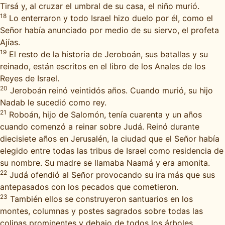
Tirsá y, al cruzar el umbral de su casa, el niño murió.
18
Lo enterraron y todo Israel hizo duelo por él, como el
Señor había anunciado por medio de su siervo, el profeta
Ajías.
19
El resto de la historia de Jeroboán, sus batallas y su
reinado, están escritos en el libro de los Anales de los
Reyes de Israel.
20
Jeroboán reinó veintidós años. Cuando murió, su hijo
Nadab le sucedió como rey.
21
Roboán, hijo de Salomón, tenía cuarenta y un años
cuando comenzó a reinar sobre Judá. Reinó durante
diecisiete años en Jerusalén, la ciudad que el Señor había
elegido entre todas las tribus de Israel como residencia de
su nombre. Su madre se llamaba Naamá y era amonita.
22
Judá ofendió al Señor provocando su ira más que sus
antepasados con los pecados que cometieron.
23
También ellos se construyeron santuarios en los
montes, columnas y postes sagrados sobre todas las
colinas prominentes y debajo de todos los árboles