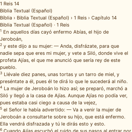
1 Reis 14
Biblia Textual (Español)
Bíblia
›
Biblia Textual (Español)
›
1 Reis
›
Capítulo 14
Biblia Textual (Español)
·
1 Reis
1
En aquellos días cayó enfermo Abías, el hijo de
Jeroboán,
2
y este dijo a su mujer: — Anda, disfrázate, para que
nadie sepa que eres mi mujer, y vete a Siló, donde vive el
profeta Ajías, el que me anunció que sería rey de este
pueblo.
3
Llévale diez panes, unas tortas y un tarro de miel, y
preséntate a él, pues él te dirá lo que le sucederá al niño.
4
La mujer de Jeroboán lo hizo así; se preparó, marchó a
Siló y llegó a la casa de Ajías. Aunque Ajías no podía ver,
pues estaba casi ciego a causa de la vejez,
5
el Señor le había advertido: — Va a venir la mujer de
Jeroboán a consultarte sobre su hijo, que está enfermo.
Ella vendrá disfrazada y tú le dirás esto y esto.
6
Cuando Ajías escuchó el ruido de sus pasos al entrar por