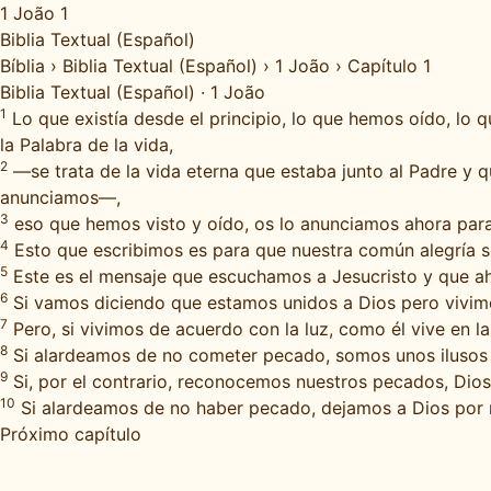
1 João 1
Biblia Textual (Español)
Bíblia
›
Biblia Textual (Español)
›
1 João
›
Capítulo 1
Biblia Textual (Español)
·
1 João
1
Lo que existía desde el principio, lo que hemos oído, lo
la Palabra de la vida,
2
—se trata de la vida eterna que estaba junto al Padre y q
anunciamos—,
3
eso que hemos visto y oído, os lo anunciamos ahora para 
4
Esto que escribimos es para que nuestra común alegría 
5
Este es el mensaje que escuchamos a Jesucristo y que aho
6
Si vamos diciendo que estamos unidos a Dios pero vivimo
7
Pero, si vivimos de acuerdo con la luz, como él vive en l
8
Si alardeamos de no cometer pecado, somos unos ilusos
9
Si, por el contrario, reconocemos nuestros pecados, Dios, 
10
Si alardeamos de no haber pecado, dejamos a Dios por 
Próximo capítulo