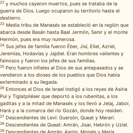
22
y muchos cayeron muertos, pues se trataba de la
guerra de Dios. Luego ocuparon su territorio hasta el
destierro.
23
Media tribu de Manasés se estableció en la región que
abarca desde Basán hasta Baal Jermón, Senir y el monte
Hermón, pues era muy numerosa.
24
Sus jefes de familia fueron Éber, Jisí, Eliel, Azriel,
Jeremías, Hodavías y Jajdiel. Eran hombres valientes y
famosos y fueron los jefes de sus familias.
25
Pero fueron infieles al Dios de sus antepasados y se
vendieron a los dioses de los pueblos que Dios había
exterminado a su llegada.
26
Entonces el Dios de Israel instigó a los reyes de Asiria
Pul y Tiglatpiléser que deportó a los rubenitas, a los
gaditas y a la mitad de Manasés y los llevó a Jelaj, Jabor,
Hará y a la comarca del río Gozán, donde hoy residen.
27
Descendientes de Leví: Guersón, Queat y Merarí.
28
Descendientes de Queat: Amrán, Jisar, Hebrón y Uziel.
29
Descendientes de Amrán: Aarón, Moisés y María.