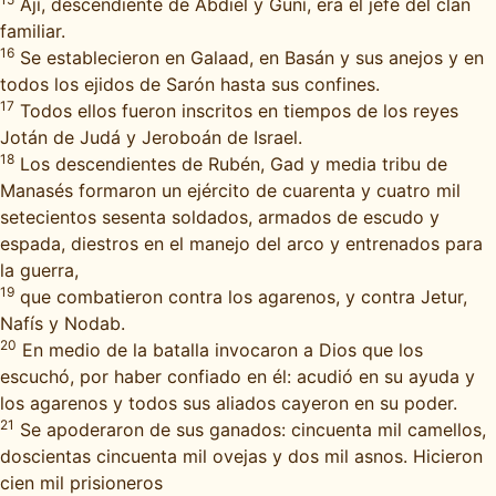
Ají, descendiente de Abdiel y Guní, era el jefe del clan
familiar.
16
Se establecieron en Galaad, en Basán y sus anejos y en
todos los ejidos de Sarón hasta sus confines.
17
Todos ellos fueron inscritos en tiempos de los reyes
Jotán de Judá y Jeroboán de Israel.
18
Los descendientes de Rubén, Gad y media tribu de
Manasés formaron un ejército de cuarenta y cuatro mil
setecientos sesenta soldados, armados de escudo y
espada, diestros en el manejo del arco y entrenados para
la guerra,
19
que combatieron contra los agarenos, y contra Jetur,
Nafís y Nodab.
20
En medio de la batalla invocaron a Dios que los
escuchó, por haber confiado en él: acudió en su ayuda y
los agarenos y todos sus aliados cayeron en su poder.
21
Se apoderaron de sus ganados: cincuenta mil camellos,
doscientas cincuenta mil ovejas y dos mil asnos. Hicieron
cien mil prisioneros