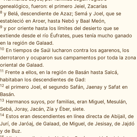
genealógico, fueron: el primero Jeiel, Zacarías
8
y Belá, descendiente de Azaz; Semá y Joel, que se
estableció en Aroer, hasta Nebó y Baal Meón,
9
y por oriente hasta los límites del desierto que se
extiende desde el río Éufrates, pues tenía mucho ganado
en la región de Galaad.
10
En tiempos de Saúl lucharon contra los agarenos, los
derrotaron y ocuparon sus campamentos por toda la zona
oriental de Galaad.
11
Frente a ellos, en la región de Basán hasta Salcá,
habitaban los descendientes de Gad:
12
el primero Joel, el segundo Safán, Jaenay y Safat en
Basán.
13
Hermanos suyos, por familias, eran Miguel, Mesulán,
Sebá, Joray, Jacán, Zía y Éber, siete.
14
Estos eran descendientes en línea directa de Abijail, de
Jurí, de Jaróaj, de Galaad, de Miguel, de Jesisay, de Jajdó
y de Buz.
15