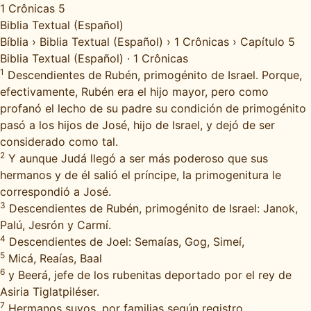
1 Crônicas 5
Biblia Textual (Español)
Bíblia
›
Biblia Textual (Español)
›
1 Crônicas
›
Capítulo 5
Biblia Textual (Español)
·
1 Crônicas
1
Descendientes de Rubén, primogénito de Israel. Porque,
efectivamente, Rubén era el hijo mayor, pero como
profanó el lecho de su padre su condición de primogénito
pasó a los hijos de José, hijo de Israel, y dejó de ser
considerado como tal.
2
Y aunque Judá llegó a ser más poderoso que sus
hermanos y de él salió el príncipe, la primogenitura le
correspondió a José.
3
Descendientes de Rubén, primogénito de Israel: Janok,
Palú, Jesrón y Carmí.
4
Descendientes de Joel: Semaías, Gog, Simeí,
5
Micá, Reaías, Baal
6
y Beerá, jefe de los rubenitas deportado por el rey de
Asiria Tiglatpiléser.
7
Hermanos suyos, por familias según registro