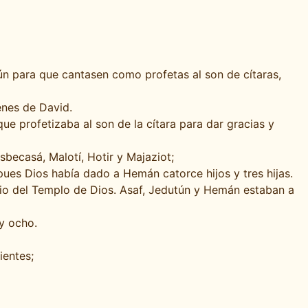
ún para que cantasen como profetas al son de cítaras,
denes de David.
que profetizaba al son de la cítara para dar gracias y
sbecasá, Malotí, Hotir y Majaziot;
 pues Dios había dado a Hemán catorce hijos y tres hijas.
vicio del Templo de Dios. Asaf, Jedutún y Hemán estaban a
y ocho.
ientes;