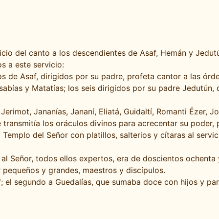
vicio del canto a los descendientes de Asaf, Hemán y Jedut
os a este servicio:
os de Asaf, dirigidos por su padre, profeta cantor a las ór
asabías y Matatías; los seis dirigidos por su padre Jedutún, 
erimot, Jananías, Jananí, Eliatá, Guidaltí, Romanti Ézer, Jo
e transmitía los oráculos divinos para acrecentar su poder,
 Templo del Señor con platillos, salterios y cítaras al ser
al Señor, todos ellos expertos, era de doscientos ochenta 
ir pequeños y grandes, maestros y discípulos.
f; el segundo a Guedalías, que sumaba doce con hijos y par