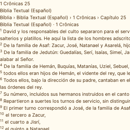
1 Crônicas 25
Biblia Textual (Español)
Bíblia
›
Biblia Textual (Español)
›
1 Crônicas
›
Capítulo 25
Biblia Textual (Español)
·
1 Crônicas
1
David y los responsables del culto separaron para el ser
salterios y platillos. He aquí la lista de los hombres adscrit
2
De la familia de Asaf: Zacur, José, Natanael y Asarelá, hij
3
De la familia de Jedutún: Guedalías, Serí, Isaías, Simeí, J
alabar al Señor.
4
De la familia de Hemán, Buquías, Matanías, Uziel, Sebuel, J
5
todos ellos eran hijos de Hemán, el vidente del rey, que l
6
Todos ellos, bajo la dirección de su padre, cantaban en el
las órdenes del rey.
7
Su número, incluidos sus hermanos instruidos en el canto 
8
Repartieron a suertes los turnos de servicio, sin distingu
9
El primer turno correspondió a José, de la familia de Asa
10
el tercero a Zacur,
11
el cuarto a Jisrí,
12
el quinto a Natanael,