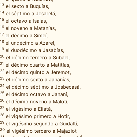
13
el sexto a Buquías,
14
el séptimo a Jesarelá,
15
el octavo a Isaías,
16
el noveno a Matanías,
17
el décimo a Simeí,
18
el undécimo a Azarel,
19
el duodécimo a Jasabías,
20
el décimo tercero a Subael,
21
el décimo cuarto a Matitías,
22
el décimo quinto a Jeremot,
23
el décimo sexto a Jananías,
24
el décimo séptimo a Josbecasá,
25
el décimo octavo a Jananí,
26
el décimo noveno a Malotí,
27
el vigésimo a Eliatá,
28
el vigésimo primero a Hotir,
29
el vigésimo segundo a Guidaltí,
30
el vigésimo tercero a Majaziot
31