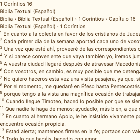
1 Coríntios 16
Biblia Textual (Español)
Bíblia
›
Biblia Textual (Español)
›
1 Coríntios
›
Capítulo 16
Biblia Textual (Español)
·
1 Coríntios
1
En cuanto a la colecta en favor de los cristianos de Judea,
2
Cada primer día de la semana aportad cada uno de vosotr
3
Una vez que esté ahí, proveeré de las correspondientes 
4
Y si parece conveniente que vaya también yo, iremos jun
5
A vuestra ciudad llegaré después de atravesar Macedoni
6
Con vosotros, en cambio, es muy posible que me detenga, 
7
No quiero haceros esta vez una visita pasajera, ya que, s
8
Por el momento, me quedaré en Éfeso hasta Pentecostés
9
porque tengo a la vista una magnífica ocasión de trabaj
10
Cuando llegue Timoteo, haced lo posible por que se sient
11
Que nadie le haga de menos; ayudadlo, más bien, a que 
12
En cuanto al hermano Apolo, le he insistido vivamente p
encuentre ocasión propicia.
13
Estad alerta; manteneos firmes en la fe; portaos con val
14
Todo lo que hagáis, hacedlo con amor.