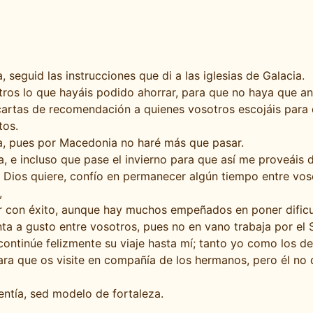
 seguid las instrucciones que di a las iglesias de Galacia.
os lo que hayáis podido ahorrar, para que no haya que and
cartas de recomendación a quienes vosotros escojáis para 
tos.
a, pues por Macedonia no haré más que pasar.
e incluso que pase el invierno para que así me proveáis de
i Dios quiere, confío en permanecer algún tiempo entre vos
,
ar con éxito, aunque hay muchos empeñados en poner dificu
a a gusto entre vosotros, pues no en vano trabaja por el S
continúe felizmente su viaje hasta mí; tanto yo como los
ara que os visite en compañía de los hermanos, pero él no
entía, sed modelo de fortaleza.