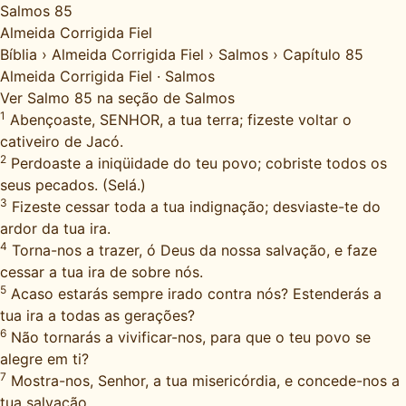
Salmos 85
Almeida Corrigida Fiel
Bíblia
›
Almeida Corrigida Fiel
›
Salmos
›
Capítulo 85
Almeida Corrigida Fiel
·
Salmos
Ver Salmo 85 na seção de Salmos
1
Abençoaste, SENHOR, a tua terra; fizeste voltar o
cativeiro de Jacó.
2
Perdoaste a iniqüidade do teu povo; cobriste todos os
seus pecados. (Selá.)
3
Fizeste cessar toda a tua indignação; desviaste-te do
ardor da tua ira.
4
Torna-nos a trazer, ó Deus da nossa salvação, e faze
cessar a tua ira de sobre nós.
5
Acaso estarás sempre irado contra nós? Estenderás a
tua ira a todas as gerações?
6
Não tornarás a vivificar-nos, para que o teu povo se
alegre em ti?
7
Mostra-nos, Senhor, a tua misericórdia, e concede-nos a
tua salvação.