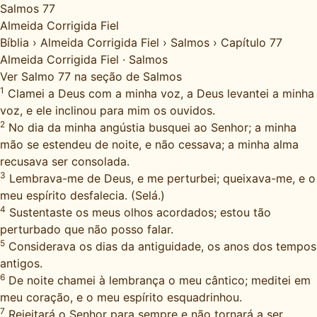
Salmos 77
Almeida Corrigida Fiel
Bíblia
›
Almeida Corrigida Fiel
›
Salmos
›
Capítulo 77
Almeida Corrigida Fiel
·
Salmos
Ver Salmo 77 na seção de Salmos
1
Clamei a Deus com a minha voz, a Deus levantei a minha
voz, e ele inclinou para mim os ouvidos.
2
No dia da minha angústia busquei ao Senhor; a minha
mão se estendeu de noite, e não cessava; a minha alma
recusava ser consolada.
3
Lembrava-me de Deus, e me perturbei; queixava-me, e o
meu espírito desfalecia. (Selá.)
4
Sustentaste os meus olhos acordados; estou tão
perturbado que não posso falar.
5
Considerava os dias da antiguidade, os anos dos tempos
antigos.
6
De noite chamei à lembrança o meu cântico; meditei em
meu coração, e o meu espírito esquadrinhou.
7
Rejeitará o Senhor para sempre e não tornará a ser