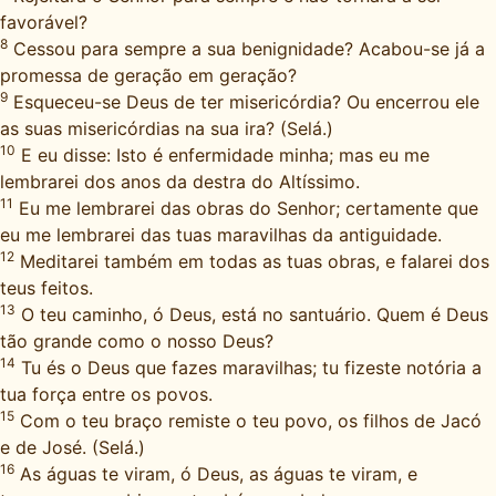
favorável?
8
Cessou para sempre a sua benignidade? Acabou-se já a
promessa de geração em geração?
9
Esqueceu-se Deus de ter misericórdia? Ou encerrou ele
as suas misericórdias na sua ira? (Selá.)
10
E eu disse: Isto é enfermidade minha; mas eu me
lembrarei dos anos da destra do Altíssimo.
11
Eu me lembrarei das obras do Senhor; certamente que
eu me lembrarei das tuas maravilhas da antiguidade.
12
Meditarei também em todas as tuas obras, e falarei dos
teus feitos.
13
O teu caminho, ó Deus, está no santuário. Quem é Deus
tão grande como o nosso Deus?
14
Tu és o Deus que fazes maravilhas; tu fizeste notória a
tua força entre os povos.
15
Com o teu braço remiste o teu povo, os filhos de Jacó
e de José. (Selá.)
16
As águas te viram, ó Deus, as águas te viram, e