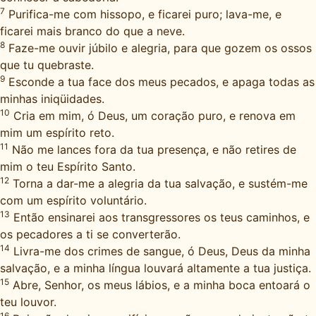
7
Purifica-me com hissopo, e ficarei puro; lava-me, e
ficarei mais branco do que a neve.
8
Faze-me ouvir júbilo e alegria, para que gozem os ossos
que tu quebraste.
9
Esconde a tua face dos meus pecados, e apaga todas as
minhas iniqüidades.
10
Cria em mim, ó Deus, um coração puro, e renova em
mim um espírito reto.
11
Não me lances fora da tua presença, e não retires de
mim o teu Espírito Santo.
12
Torna a dar-me a alegria da tua salvação, e sustém-me
com um espírito voluntário.
13
Então ensinarei aos transgressores os teus caminhos, e
os pecadores a ti se converterão.
14
Livra-me dos crimes de sangue, ó Deus, Deus da minha
salvação, e a minha língua louvará altamente a tua justiça.
15
Abre, Senhor, os meus lábios, e a minha boca entoará o
teu louvor.
16