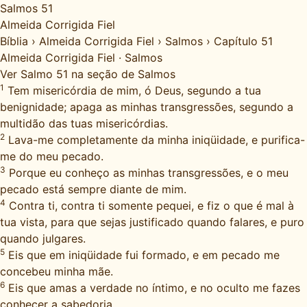
Salmos 51
Almeida Corrigida Fiel
Bíblia
›
Almeida Corrigida Fiel
›
Salmos
›
Capítulo 51
Almeida Corrigida Fiel
·
Salmos
Ver Salmo 51 na seção de Salmos
1
Tem misericórdia de mim, ó Deus, segundo a tua
benignidade; apaga as minhas transgressões, segundo a
multidão das tuas misericórdias.
2
Lava-me completamente da minha iniqüidade, e purifica-
me do meu pecado.
3
Porque eu conheço as minhas transgressões, e o meu
pecado está sempre diante de mim.
4
Contra ti, contra ti somente pequei, e fiz o que é mal à
tua vista, para que sejas justificado quando falares, e puro
quando julgares.
5
Eis que em iniqüidade fui formado, e em pecado me
concebeu minha mãe.
6
Eis que amas a verdade no íntimo, e no oculto me fazes
conhecer a sabedoria.