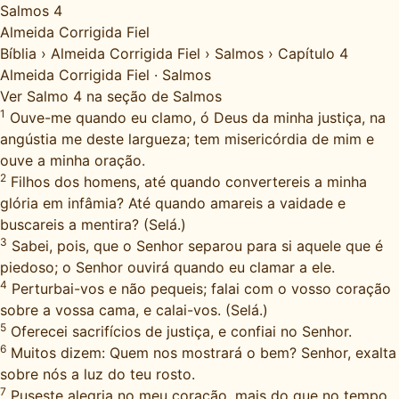
Salmos 4
Almeida Corrigida Fiel
Bíblia
›
Almeida Corrigida Fiel
›
Salmos
›
Capítulo 4
Almeida Corrigida Fiel
·
Salmos
Ver Salmo 4 na seção de Salmos
1
Ouve-me quando eu clamo, ó Deus da minha justiça, na
angústia me deste largueza; tem misericórdia de mim e
ouve a minha oração.
2
Filhos dos homens, até quando convertereis a minha
glória em infâmia? Até quando amareis a vaidade e
buscareis a mentira? (Selá.)
3
Sabei, pois, que o Senhor separou para si aquele que é
piedoso; o Senhor ouvirá quando eu clamar a ele.
4
Perturbai-vos e não pequeis; falai com o vosso coração
sobre a vossa cama, e calai-vos. (Selá.)
5
Oferecei sacrifícios de justiça, e confiai no Senhor.
6
Muitos dizem: Quem nos mostrará o bem? Senhor, exalta
sobre nós a luz do teu rosto.
7
Puseste alegria no meu coração, mais do que no tempo