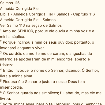
Salmos 116
Almeida Corrigida Fiel
Bíblia
›
Almeida Corrigida Fiel
›
Salmos
›
Capítulo 116
Almeida Corrigida Fiel
·
Salmos
Ver Salmo 116 na seção de Salmos
1
Amo ao SENHOR, porque ele ouviu a minha voz e a
minha súplica.
2
Porque inclinou a mim os seus ouvidos; portanto, o
invocarei enquanto viver.
3
Os cordéis da morte me cercaram, e angústias do
inferno se apoderaram de mim; encontrei aperto e
tristeza.
4
Então invoquei o nome do Senhor, dizendo: Ó Senhor,
livra a minha alma.
5
Piedoso é o Senhor e justo; o nosso Deus tem
misericórdia.
6
O Senhor guarda aos símplices; fui abatido, mas ele me
livrou.
7
Volta, minha alma, para o teu repouso, pois o Senhor te