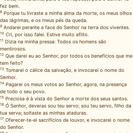
fez bem.
8
Porque tu livraste a minha alma da morte, os meus olhos
das lágrimas, e os meus pés da queda.
9
Andarei perante a face do Senhor na terra dos viventes.
10
Cri, por isso falei. Estive muito aflito.
11
Dizia na minha pressa: Todos os homens são
mentirosos.
12
Que darei eu ao Senhor, por todos os benefícios que me
tem feito?
13
Tomarei o cálice da salvação, e invocarei o nome do
Senhor.
14
Pagarei os meus votos ao Senhor, agora, na presença
de todo o seu povo.
15
Preciosa é à vista do Senhor a morte dos seus santos.
16
Ó Senhor, deveras sou teu servo; sou teu servo, filho da
tua serva; soltaste as minhas ataduras.
17
Oferecer-te-ei sacrifícios de louvor, e invocarei o nome
do Senhor.
18