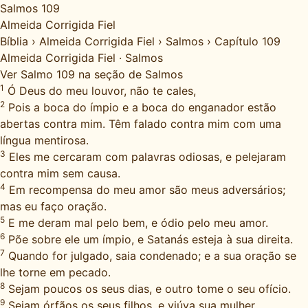
Salmos 109
Almeida Corrigida Fiel
Bíblia
›
Almeida Corrigida Fiel
›
Salmos
›
Capítulo 109
Almeida Corrigida Fiel
·
Salmos
Ver Salmo 109 na seção de Salmos
1
Ó Deus do meu louvor, não te cales,
2
Pois a boca do ímpio e a boca do enganador estão
abertas contra mim. Têm falado contra mim com uma
língua mentirosa.
3
Eles me cercaram com palavras odiosas, e pelejaram
contra mim sem causa.
4
Em recompensa do meu amor são meus adversários;
mas eu faço oração.
5
E me deram mal pelo bem, e ódio pelo meu amor.
6
Põe sobre ele um ímpio, e Satanás esteja à sua direita.
7
Quando for julgado, saia condenado; e a sua oração se
lhe torne em pecado.
8
Sejam poucos os seus dias, e outro tome o seu ofício.
9
Sejam órfãos os seus filhos, e viúva sua mulher.