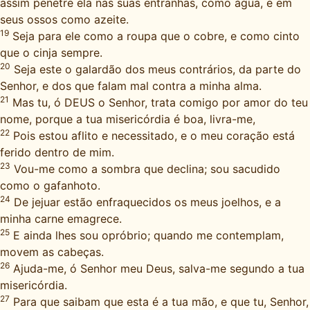
assim penetre ela nas suas entranhas, como água, e em
seus ossos como azeite.
19
Seja para ele como a roupa que o cobre, e como cinto
que o cinja sempre.
20
Seja este o galardão dos meus contrários, da parte do
Senhor, e dos que falam mal contra a minha alma.
21
Mas tu, ó DEUS o Senhor, trata comigo por amor do teu
nome, porque a tua misericórdia é boa, livra-me,
22
Pois estou aflito e necessitado, e o meu coração está
ferido dentro de mim.
23
Vou-me como a sombra que declina; sou sacudido
como o gafanhoto.
24
De jejuar estão enfraquecidos os meus joelhos, e a
minha carne emagrece.
25
E ainda lhes sou opróbrio; quando me contemplam,
movem as cabeças.
26
Ajuda-me, ó Senhor meu Deus, salva-me segundo a tua
misericórdia.
27
Para que saibam que esta é a tua mão, e que tu, Senhor,