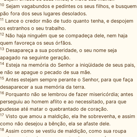
10
Sejam vagabundos e pedintes os seus filhos, e busquem
pão fora dos seus lugares desolados.
11
Lance o credor mão de tudo quanto tenha, e despojem
os estranhos o seu trabalho.
12
Não haja ninguém que se compadeça dele, nem haja
quem favoreça os seus órfãos.
13
Desapareça a sua posteridade, o seu nome seja
apagado na seguinte geração.
14
Esteja na memória do Senhor a iniqüidade de seus pais,
e não se apague o pecado de sua mãe.
15
Antes estejam sempre perante o Senhor, para que faça
desaparecer a sua memória da terra.
16
Porquanto não se lembrou de fazer misericórdia; antes
perseguiu ao homem aflito e ao necessitado, para que
pudesse até matar o quebrantado de coração.
17
Visto que amou a maldição, ela lhe sobrevenha, e assim
como não desejou a bênção, ela se afaste dele.
18
Assim como se vestiu de maldição, como sua roupa