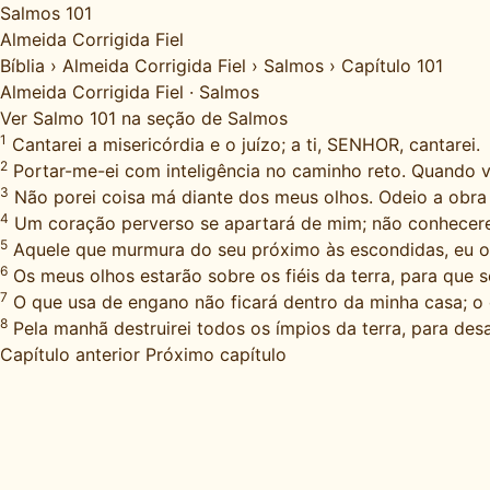
Salmos 101
Almeida Corrigida Fiel
Bíblia
›
Almeida Corrigida Fiel
›
Salmos
›
Capítulo 101
Almeida Corrigida Fiel
·
Salmos
Ver Salmo 101 na seção de Salmos
1
Cantarei a misericórdia e o juízo; a ti, SENHOR, cantarei.
2
Portar-me-ei com inteligência no caminho reto. Quando 
3
Não porei coisa má diante dos meus olhos. Odeio a obra
4
Um coração perverso se apartará de mim; não conhecer
5
Aquele que murmura do seu próximo às escondidas, eu o de
6
Os meus olhos estarão sobre os fiéis da terra, para que
7
O que usa de engano não ficará dentro da minha casa; o q
8
Pela manhã destruirei todos os ímpios da terra, para des
Capítulo anterior
Próximo capítulo