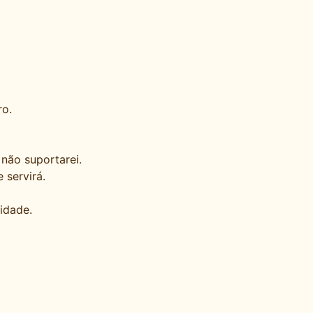
ro.
não suportarei.
 servirá.
idade.