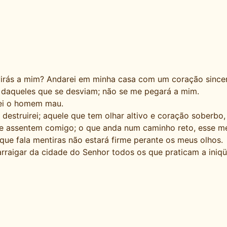
virás a mim? Andarei em minha casa com um coração since
 daqueles que se desviam; não se me pegará a mim.
ei o homem mau.
struirei; aquele que tem olhar altivo e coração soberbo, 
 se assentem comigo; o que anda num caminho reto, esse me
ue fala mentiras não estará firme perante os meus olhos.
arraigar da cidade do Senhor todos os que praticam a iniqü