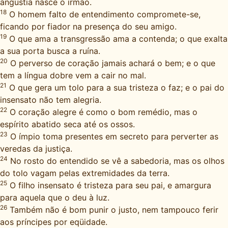
angústia nasce o irmão.
18
O homem falto de entendimento compromete-se,
ficando por fiador na presença do seu amigo.
19
O que ama a transgressão ama a contenda; o que exalta
a sua porta busca a ruína.
20
O perverso de coração jamais achará o bem; e o que
tem a língua dobre vem a cair no mal.
21
O que gera um tolo para a sua tristeza o faz; e o pai do
insensato não tem alegria.
22
O coração alegre é como o bom remédio, mas o
espírito abatido seca até os ossos.
23
O ímpio toma presentes em secreto para perverter as
veredas da justiça.
24
No rosto do entendido se vê a sabedoria, mas os olhos
do tolo vagam pelas extremidades da terra.
25
O filho insensato é tristeza para seu pai, e amargura
para aquela que o deu à luz.
26
Também não é bom punir o justo, nem tampouco ferir
aos príncipes por eqüidade.