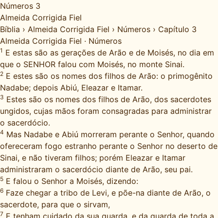
Números 3
Almeida Corrigida Fiel
Bíblia
›
Almeida Corrigida Fiel
›
Números
›
Capítulo 3
Almeida Corrigida Fiel
·
Números
1
E estas são as gerações de Arão e de Moisés, no dia em
que o SENHOR falou com Moisés, no monte Sinai.
2
E estes são os nomes dos filhos de Arão: o primogênito
Nadabe; depois Abiú, Eleazar e Itamar.
3
Estes são os nomes dos filhos de Arão, dos sacerdotes
ungidos, cujas mãos foram consagradas para administrar
o sacerdócio.
4
Mas Nadabe e Abiú morreram perante o Senhor, quando
ofereceram fogo estranho perante o Senhor no deserto de
Sinai, e não tiveram filhos; porém Eleazar e Itamar
administraram o sacerdócio diante de Arão, seu pai.
5
E falou o Senhor a Moisés, dizendo:
6
Faze chegar a tribo de Levi, e põe-na diante de Arão, o
sacerdote, para que o sirvam,
7
E tenham cuidado da sua guarda, e da guarda de toda a