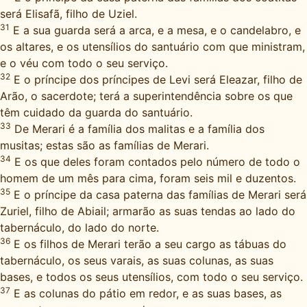
será Elisafã, filho de Uziel.
31
E a sua guarda será a arca, e a mesa, e o candelabro, e
os altares, e os utensílios do santuário com que ministram,
e o véu com todo o seu serviço.
32
E o príncipe dos príncipes de Levi será Eleazar, filho de
Arão, o sacerdote; terá a superintendência sobre os que
têm cuidado da guarda do santuário.
33
De Merari é a família dos malitas e a família dos
musitas; estas são as famílias de Merari.
34
E os que deles foram contados pelo número de todo o
homem de um mês para cima, foram seis mil e duzentos.
35
E o príncipe da casa paterna das famílias de Merari será
Zuriel, filho de Abiail; armarão as suas tendas ao lado do
tabernáculo, do lado do norte.
36
E os filhos de Merari terão a seu cargo as tábuas do
tabernáculo, os seus varais, as suas colunas, as suas
bases, e todos os seus utensílios, com todo o seu serviço.
37
E as colunas do pátio em redor, e as suas bases, as