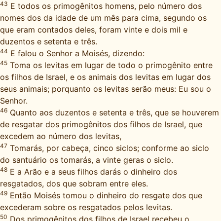
43
E todos os primogênitos homens, pelo número dos
nomes dos da idade de um mês para cima, segundo os
que eram contados deles, foram vinte e dois mil e
duzentos e setenta e três.
44
E falou o Senhor a Moisés, dizendo:
45
Toma os levitas em lugar de todo o primogênito entre
os filhos de Israel, e os animais dos levitas em lugar dos
seus animais; porquanto os levitas serão meus: Eu sou o
Senhor.
46
Quanto aos duzentos e setenta e três, que se houverem
de resgatar dos primogênitos dos filhos de Israel, que
excedem ao número dos levitas,
47
Tomarás, por cabeça, cinco siclos; conforme ao siclo
do santuário os tomarás, a vinte geras o siclo.
48
E a Arão e a seus filhos darás o dinheiro dos
resgatados, dos que sobram entre eles.
49
Então Moisés tomou o dinheiro do resgate dos que
excederam sobre os resgatados pelos levitas.
50
Dos primogênitos dos filhos de Israel recebeu o