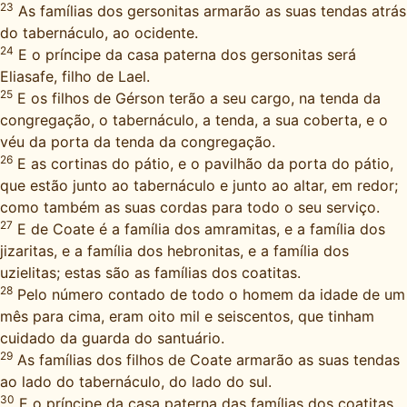
23
As famílias dos gersonitas armarão as suas tendas atrás
do tabernáculo, ao ocidente.
24
E o príncipe da casa paterna dos gersonitas será
Eliasafe, filho de Lael.
25
E os filhos de Gérson terão a seu cargo, na tenda da
congregação, o tabernáculo, a tenda, a sua coberta, e o
véu da porta da tenda da congregação.
26
E as cortinas do pátio, e o pavilhão da porta do pátio,
que estão junto ao tabernáculo e junto ao altar, em redor;
como também as suas cordas para todo o seu serviço.
27
E de Coate é a família dos amramitas, e a família dos
jizaritas, e a família dos hebronitas, e a família dos
uzielitas; estas são as famílias dos coatitas.
28
Pelo número contado de todo o homem da idade de um
mês para cima, eram oito mil e seiscentos, que tinham
cuidado da guarda do santuário.
29
As famílias dos filhos de Coate armarão as suas tendas
ao lado do tabernáculo, do lado do sul.
30
E o príncipe da casa paterna das famílias dos coatitas