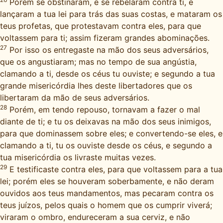
Porém se obstinaram, e se rebelaram contra ti, e
lançaram a tua lei para trás das suas costas, e mataram os
teus profetas, que protestavam contra eles, para que
voltassem para ti; assim fizeram grandes abominações.
27
Por isso os entregaste na mão dos seus adversários,
que os angustiaram; mas no tempo de sua angústia,
clamando a ti, desde os céus tu ouviste; e segundo a tua
grande misericórdia lhes deste libertadores que os
libertaram da mão de seus adversários.
28
Porém, em tendo repouso, tornavam a fazer o mal
diante de ti; e tu os deixavas na mão dos seus inimigos,
para que dominassem sobre eles; e convertendo-se eles, e
clamando a ti, tu os ouviste desde os céus, e segundo a
tua misericórdia os livraste muitas vezes.
29
E testificaste contra eles, para que voltassem para a tua
lei; porém eles se houveram soberbamente, e não deram
ouvidos aos teus mandamentos, mas pecaram contra os
teus juízos, pelos quais o homem que os cumprir viverá;
viraram o ombro, endureceram a sua cerviz, e não