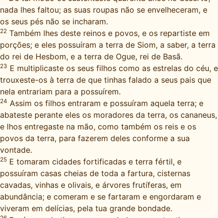
nada lhes faltou; as suas roupas não se envelheceram, e
os seus pés não se incharam.
22
Também lhes deste reinos e povos, e os repartiste em
porções; e eles possuíram a terra de Siom, a saber, a terra
do rei de Hesbom, e a terra de Ogue, rei de Basã.
23
E multiplicaste os seus filhos como as estrelas do céu, e
trouxeste-os à terra de que tinhas falado a seus pais que
nela entrariam para a possuírem.
24
Assim os filhos entraram e possuíram aquela terra; e
abateste perante eles os moradores da terra, os cananeus,
e lhos entregaste na mão, como também os reis e os
povos da terra, para fazerem deles conforme a sua
vontade.
25
E tomaram cidades fortificadas e terra fértil, e
possuíram casas cheias de toda a fartura, cisternas
cavadas, vinhas e olivais, e árvores frutíferas, em
abundância; e comeram e se fartaram e engordaram e
viveram em delícias, pela tua grande bondade.
26