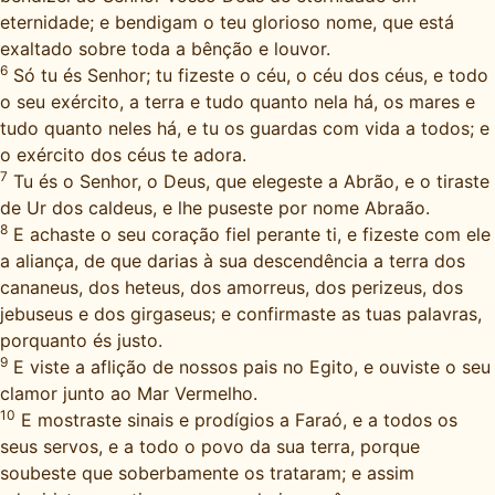
eternidade; e bendigam o teu glorioso nome, que está
exaltado sobre toda a bênção e louvor.
6
Só tu és Senhor; tu fizeste o céu, o céu dos céus, e todo
o seu exército, a terra e tudo quanto nela há, os mares e
tudo quanto neles há, e tu os guardas com vida a todos; e
o exército dos céus te adora.
7
Tu és o Senhor, o Deus, que elegeste a Abrão, e o tiraste
de Ur dos caldeus, e lhe puseste por nome Abraão.
8
E achaste o seu coração fiel perante ti, e fizeste com ele
a aliança, de que darias à sua descendência a terra dos
cananeus, dos heteus, dos amorreus, dos perizeus, dos
jebuseus e dos girgaseus; e confirmaste as tuas palavras,
porquanto és justo.
9
E viste a aflição de nossos pais no Egito, e ouviste o seu
clamor junto ao Mar Vermelho.
10
E mostraste sinais e prodígios a Faraó, e a todos os
seus servos, e a todo o povo da sua terra, porque
soubeste que soberbamente os trataram; e assim