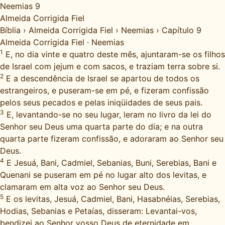
Neemias 9
Almeida Corrigida Fiel
Bíblia
›
Almeida Corrigida Fiel
›
Neemias
›
Capítulo 9
Almeida Corrigida Fiel
·
Neemias
1
E, no dia vinte e quatro deste mês, ajuntaram-se os filhos
de Israel com jejum e com sacos, e traziam terra sobre si.
2
E a descendência de Israel se apartou de todos os
estrangeiros, e puseram-se em pé, e fizeram confissão
pelos seus pecados e pelas iniqüidades de seus pais.
3
E, levantando-se no seu lugar, leram no livro da lei do
Senhor seu Deus uma quarta parte do dia; e na outra
quarta parte fizeram confissão, e adoraram ao Senhor seu
Deus.
4
E Jesuá, Bani, Cadmiel, Sebanias, Buni, Serebias, Bani e
Quenani se puseram em pé no lugar alto dos levitas, e
clamaram em alta voz ao Senhor seu Deus.
5
E os levitas, Jesuá, Cadmiel, Bani, Hasabnéias, Serebias,
Hodias, Sebanias e Petaías, disseram: Levantai-vos,
bendizei ao Senhor vosso Deus de eternidade em