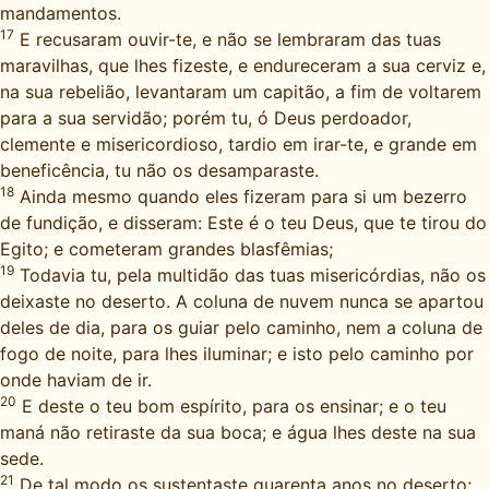
mandamentos.
17
E recusaram ouvir-te, e não se lembraram das tuas
maravilhas, que lhes fizeste, e endureceram a sua cerviz e,
na sua rebelião, levantaram um capitão, a fim de voltarem
para a sua servidão; porém tu, ó Deus perdoador,
clemente e misericordioso, tardio em irar-te, e grande em
beneficência, tu não os desamparaste.
18
Ainda mesmo quando eles fizeram para si um bezerro
de fundição, e disseram: Este é o teu Deus, que te tirou do
Egito; e cometeram grandes blasfêmias;
19
Todavia tu, pela multidão das tuas misericórdias, não os
deixaste no deserto. A coluna de nuvem nunca se apartou
deles de dia, para os guiar pelo caminho, nem a coluna de
fogo de noite, para lhes iluminar; e isto pelo caminho por
onde haviam de ir.
20
E deste o teu bom espírito, para os ensinar; e o teu
maná não retiraste da sua boca; e água lhes deste na sua
sede.
21
De tal modo os sustentaste quarenta anos no deserto;