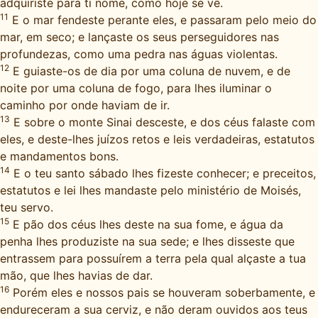
adquiriste para ti nome, como hoje se vê.
11
E o mar fendeste perante eles, e passaram pelo meio do
mar, em seco; e lançaste os seus perseguidores nas
profundezas, como uma pedra nas águas violentas.
12
E guiaste-os de dia por uma coluna de nuvem, e de
noite por uma coluna de fogo, para lhes iluminar o
caminho por onde haviam de ir.
13
E sobre o monte Sinai desceste, e dos céus falaste com
eles, e deste-lhes juízos retos e leis verdadeiras, estatutos
e mandamentos bons.
14
E o teu santo sábado lhes fizeste conhecer; e preceitos,
estatutos e lei lhes mandaste pelo ministério de Moisés,
teu servo.
15
E pão dos céus lhes deste na sua fome, e água da
penha lhes produziste na sua sede; e lhes disseste que
entrassem para possuírem a terra pela qual alçaste a tua
mão, que lhes havias de dar.
16
Porém eles e nossos pais se houveram soberbamente, e
endureceram a sua cerviz, e não deram ouvidos aos teus