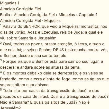
Miqueias 1
Almeida Corrigida Fiel
Bíblia
›
Almeida Corrigida Fiel
›
Miqueias
›
Capítulo 1
Almeida Corrigida Fiel
·
Miqueias
1
Palavra do SENHOR, que veio a Miquéias, morastita, nos
dias de Jotão, Acaz e Ezequias, reis de Judá, a qual ele
viu sobre Samaria e Jerusalém.
2
Ouvi, todos os povos, presta atenção, ó terra, e tudo o
que nela há; e seja o Senhor DEUS testemunha contra vós,
o Senhor, desde o seu santo templo.
3
Porque eis que o Senhor está para sair do seu lugar, e
descerá, e andará sobre as alturas da terra.
4
E os montes debaixo dele se derreterão, e os vales se
fenderão, como a cera diante do fogo, como as águas que
se precipitam num abismo.
5
Tudo isto por causa da transgressão de Jacó, e dos
pecados da casa de Israel. Qual é a transgressão de Jacó?
Não é Samaria? E quais os altos de Judá? Não é
Jerusalém?