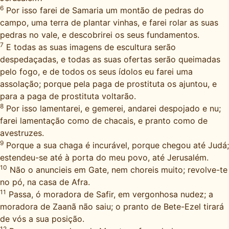
6
Por isso farei de Samaria um montão de pedras do
campo, uma terra de plantar vinhas, e farei rolar as suas
pedras no vale, e descobrirei os seus fundamentos.
7
E todas as suas imagens de escultura serão
despedaçadas, e todas as suas ofertas serão queimadas
pelo fogo, e de todos os seus ídolos eu farei uma
assolação; porque pela paga de prostituta os ajuntou, e
para a paga de prostituta voltarão.
8
Por isso lamentarei, e gemerei, andarei despojado e nu;
farei lamentação como de chacais, e pranto como de
avestruzes.
9
Porque a sua chaga é incurável, porque chegou até Judá;
estendeu-se até à porta do meu povo, até Jerusalém.
10
Não o anuncieis em Gate, nem choreis muito; revolve-te
no pó, na casa de Afra.
11
Passa, ó moradora de Safir, em vergonhosa nudez; a
moradora de Zaanã não saiu; o pranto de Bete-Ezel tirará
de vós a sua posição.
12