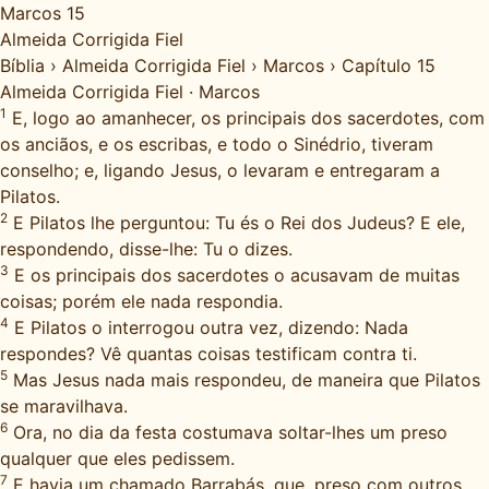
Marcos 15
Almeida Corrigida Fiel
Bíblia
›
Almeida Corrigida Fiel
›
Marcos
›
Capítulo 15
Almeida Corrigida Fiel
·
Marcos
1
E, logo ao amanhecer, os principais dos sacerdotes, com
os anciãos, e os escribas, e todo o Sinédrio, tiveram
conselho; e, ligando Jesus, o levaram e entregaram a
Pilatos.
2
E Pilatos lhe perguntou: Tu és o Rei dos Judeus? E ele,
respondendo, disse-lhe: Tu o dizes.
3
E os principais dos sacerdotes o acusavam de muitas
coisas; porém ele nada respondia.
4
E Pilatos o interrogou outra vez, dizendo: Nada
respondes? Vê quantas coisas testificam contra ti.
5
Mas Jesus nada mais respondeu, de maneira que Pilatos
se maravilhava.
6
Ora, no dia da festa costumava soltar-lhes um preso
qualquer que eles pedissem.
7
E havia um chamado Barrabás, que, preso com outros