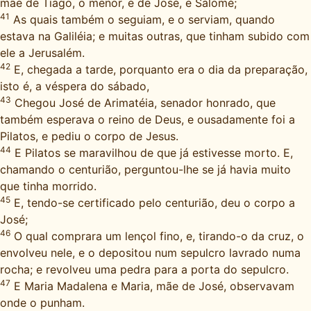
mãe de Tiago, o menor, e de José, e Salomé;
41
As quais também o seguiam, e o serviam, quando
estava na Galiléia; e muitas outras, que tinham subido com
ele a Jerusalém.
42
E, chegada a tarde, porquanto era o dia da preparação,
isto é, a véspera do sábado,
43
Chegou José de Arimatéia, senador honrado, que
também esperava o reino de Deus, e ousadamente foi a
Pilatos, e pediu o corpo de Jesus.
44
E Pilatos se maravilhou de que já estivesse morto. E,
chamando o centurião, perguntou-lhe se já havia muito
que tinha morrido.
45
E, tendo-se certificado pelo centurião, deu o corpo a
José;
46
O qual comprara um lençol fino, e, tirando-o da cruz, o
envolveu nele, e o depositou num sepulcro lavrado numa
rocha; e revolveu uma pedra para a porta do sepulcro.
47
E Maria Madalena e Maria, mãe de José, observavam
onde o punham.