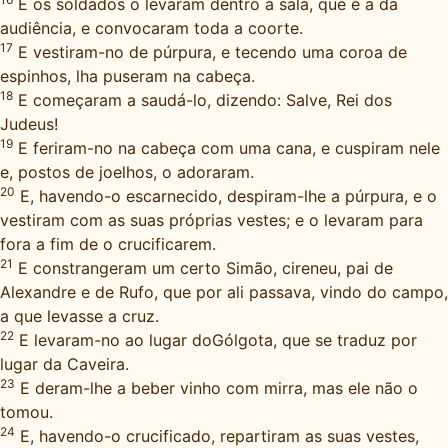
E os soldados o levaram dentro à sala, que é a da
audiência, e convocaram toda a coorte.
17
E vestiram-no de púrpura, e tecendo uma coroa de
espinhos, lha puseram na cabeça.
18
E começaram a saudá-lo, dizendo: Salve, Rei dos
Judeus!
19
E feriram-no na cabeça com uma cana, e cuspiram nele
e, postos de joelhos, o adoraram.
20
E, havendo-o escarnecido, despiram-lhe a púrpura, e o
vestiram com as suas próprias vestes; e o levaram para
fora a fim de o crucificarem.
21
E constrangeram um certo Simão, cireneu, pai de
Alexandre e de Rufo, que por ali passava, vindo do campo,
a que levasse a cruz.
22
E levaram-no ao lugar doGólgota, que se traduz por
lugar da Caveira.
23
E deram-lhe a beber vinho com mirra, mas ele não o
tomou.
24
E, havendo-o crucificado, repartiram as suas vestes,