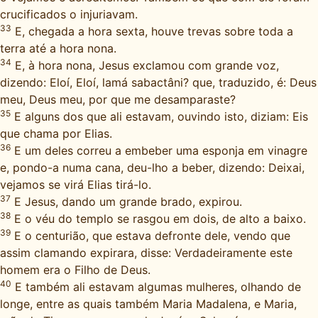
crucificados o injuriavam.
33
E, chegada a hora sexta, houve trevas sobre toda a
terra até a hora nona.
34
E, à hora nona, Jesus exclamou com grande voz,
dizendo: Eloí, Eloí, lamá sabactâni? que, traduzido, é: Deus
meu, Deus meu, por que me desamparaste?
35
E alguns dos que ali estavam, ouvindo isto, diziam: Eis
que chama por Elias.
36
E um deles correu a embeber uma esponja em vinagre
e, pondo-a numa cana, deu-lho a beber, dizendo: Deixai,
vejamos se virá Elias tirá-lo.
37
E Jesus, dando um grande brado, expirou.
38
E o véu do templo se rasgou em dois, de alto a baixo.
39
E o centurião, que estava defronte dele, vendo que
assim clamando expirara, disse: Verdadeiramente este
homem era o Filho de Deus.
40
E também ali estavam algumas mulheres, olhando de
longe, entre as quais também Maria Madalena, e Maria,