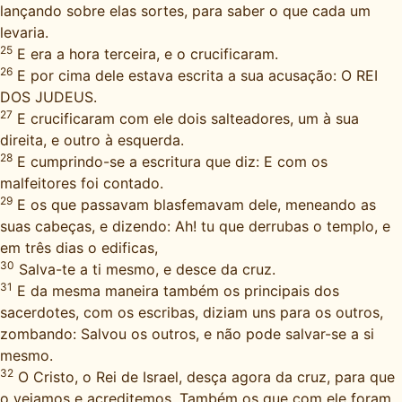
lançando sobre elas sortes, para saber o que cada um
levaria.
25
E era a hora terceira, e o crucificaram.
26
E por cima dele estava escrita a sua acusação: O REI
DOS JUDEUS.
27
E crucificaram com ele dois salteadores, um à sua
direita, e outro à esquerda.
28
E cumprindo-se a escritura que diz: E com os
malfeitores foi contado.
29
E os que passavam blasfemavam dele, meneando as
suas cabeças, e dizendo: Ah! tu que derrubas o templo, e
em três dias o edificas,
30
Salva-te a ti mesmo, e desce da cruz.
31
E da mesma maneira também os principais dos
sacerdotes, com os escribas, diziam uns para os outros,
zombando: Salvou os outros, e não pode salvar-se a si
mesmo.
32
O Cristo, o Rei de Israel, desça agora da cruz, para que
o vejamos e acreditemos. Também os que com ele foram