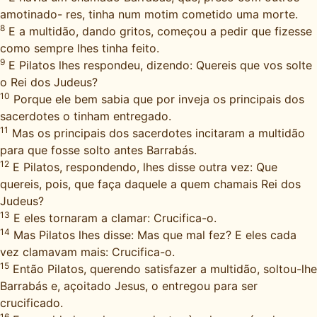
amotinado- res, tinha num motim cometido uma morte.
8
E a multidão, dando gritos, começou a pedir que fizesse
como sempre lhes tinha feito.
9
E Pilatos lhes respondeu, dizendo: Quereis que vos solte
o Rei dos Judeus?
10
Porque ele bem sabia que por inveja os principais dos
sacerdotes o tinham entregado.
11
Mas os principais dos sacerdotes incitaram a multidão
para que fosse solto antes Barrabás.
12
E Pilatos, respondendo, lhes disse outra vez: Que
quereis, pois, que faça daquele a quem chamais Rei dos
Judeus?
13
E eles tornaram a clamar: Crucifica-o.
14
Mas Pilatos lhes disse: Mas que mal fez? E eles cada
vez clamavam mais: Crucifica-o.
15
Então Pilatos, querendo satisfazer a multidão, soltou-lhe
Barrabás e, açoitado Jesus, o entregou para ser
crucificado.
16