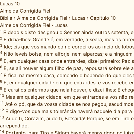
Lucas 10
Almeida Corrigida Fiel
Bíblia
›
Almeida Corrigida Fiel
›
Lucas
›
Capítulo 10
Almeida Corrigida Fiel
·
Lucas
1
E depois disto designou o Senhor ainda outros setenta, e 
2
E dizia-lhes: Grande é, em verdade, a seara, mas os obrei
3
Ide; eis que vos mando como cordeiros ao meio de lobos
4
Não leveis bolsa, nem alforje, nem alparcas; e a ninguém
5
E, em qualquer casa onde entrardes, dizei primeiro: Paz s
6
E, se ali houver algum filho de paz, repousará sobre ele a
7
E ficai na mesma casa, comendo e bebendo do que eles ti
8
E, em qualquer cidade em que entrardes, e vos receberem
9
E curai os enfermos que nela houver, e dizei-lhes: É cheg
10
Mas em qualquer cidade, em que entrardes e vos não rec
11
Até o pó, que da vossa cidade se nos pegou, sacudimos s
12
E digo-vos que mais tolerância haverá naquele dia para
13
Ai de ti, Corazim, ai de ti, Betsaida! Porque, se em Tir
arrependido.
14
Portanto, para Tiro e Sidom haverá menos rigor, no juíz