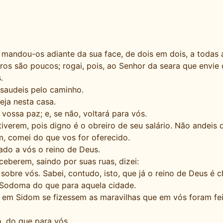
mandou-os adiante da sua face, de dois em dois, a todas as
ros são poucos; rogai, pois, ao Senhor da seara que envie 
.
 saudeis pelo caminho.
eja nesta casa.
 vossa paz; e, se não, voltará para vós.
verem, pois digno é o obreiro de seu salário. Não andeis 
, comei do que vos for oferecido.
ado a vós o reino de Deus.
eberem, saindo por suas ruas, dizei:
obre vós. Sabei, contudo, isto, que já o reino de Deus é 
 Sodoma do que para aquela cidade.
o e em Sidom se fizessem as maravilhas que em vós foram fei
o, do que para vós.