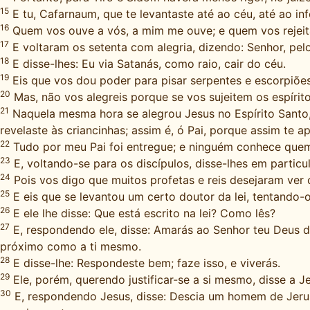
15
E tu, Cafarnaum, que te levantaste até ao céu, até ao inf
16
Quem vos ouve a vós, a mim me ouve; e quem vos rejeita 
17
E voltaram os setenta com alegria, dizendo: Senhor, pel
18
E disse-lhes: Eu via Satanás, como raio, cair do céu.
19
Eis que vos dou poder para pisar serpentes e escorpiões
20
Mas, não vos alegreis porque se vos sujeitem os espírit
21
Naquela mesma hora se alegrou Jesus no Espírito Santo, e
revelaste às criancinhas; assim é, ó Pai, porque assim te a
22
Tudo por meu Pai foi entregue; e ninguém conhece quem é
23
E, voltando-se para os discípulos, disse-lhes em parti
24
Pois vos digo que muitos profetas e reis desejaram ver o
25
E eis que se levantou um certo doutor da lei, tentando-o
26
E ele lhe disse: Que está escrito na lei? Como lês?
27
E, respondendo ele, disse: Amarás ao Senhor teu Deus de
próximo como a ti mesmo.
28
E disse-lhe: Respondeste bem; faze isso, e viverás.
29
Ele, porém, querendo justificar-se a si mesmo, disse a 
30
E, respondendo Jesus, disse: Descia um homem de Jerusa