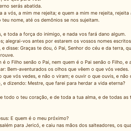
erno serás abatida.
a vós, a mim me rejeita; e quem a mim me rejeita, rejeita
o teu nome, até os demônios se nos sujeitam.
, e toda a força do inimigo, e nada vos fará dano algum.
os; alegrai-vos antes por estarem os vossos nomes escritos
 disse: Graças te dou, ó Pai, Senhor do céu e da terra, qu
prouve.
 o Filho senão o Pai, nem quem é o Pai senão o Filho, e aq
cular: Bem-aventurados os olhos que vêem o que vós vedes.
 que vós vedes, e não o viram; e ouvir o que ouvis, e não 
, e dizendo: Mestre, que farei para herdar a vida eterna?
 todo o teu coração, e de toda a tua alma, e de todas as t
Jesus: E quem é o meu próximo?
lém para Jericó, e caiu nas mãos dos salteadores, os qua