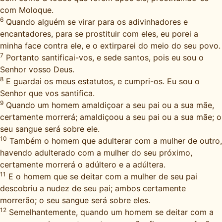
com Moloque.
6
Quando alguém se virar para os adivinhadores e
encantadores, para se prostituir com eles, eu porei a
minha face contra ele, e o extirparei do meio do seu povo.
7
Portanto santificai-vos, e sede santos, pois eu sou o
Senhor vosso Deus.
8
E guardai os meus estatutos, e cumpri-os. Eu sou o
Senhor que vos santifica.
9
Quando um homem amaldiçoar a seu pai ou a sua mãe,
certamente morrerá; amaldiçoou a seu pai ou a sua mãe; o
seu sangue será sobre ele.
10
Também o homem que adulterar com a mulher de outro,
havendo adulterado com a mulher do seu próximo,
certamente morrerá o adúltero e a adúltera.
11
E o homem que se deitar com a mulher de seu pai
descobriu a nudez de seu pai; ambos certamente
morrerão; o seu sangue será sobre eles.
12
Semelhantemente, quando um homem se deitar com a