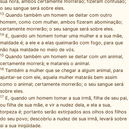
sua nora, ambos certamente morrerão; fizeram confusão;
o seu sangue será sobre eles.
13
Quando também um homem se deitar com outro
homem, como com mulher, ambos fizeram abominação;
certamente morrerão; o seu sangue será sobre eles.
14
E, quando um homem tomar uma mulher e a sua mãe,
maldade é; a ele e a elas queimarão com fogo, para que
não haja maldade no meio de vós.
15
Quando também um homem se deitar com um animal,
certamente morrerá; e matareis o animal.
16
Também a mulher que se chegar a algum animal, para
ajuntar-se com ele, aquela mulher matarás bem assim
como o animal; certamente morrerão; o seu sangue será
sobre eles.
17
E, quando um homem tomar a sua irmã, filha de seu pai,
ou filha de sua mãe, e vir a nudez dela, e ela a sua,
torpeza é; portanto serão extirpados aos olhos dos filhos
do seu povo; descobriu a nudez de sua irmã, levará sobre
si a sua iniqüidade.