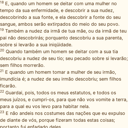
18
E, quando um homem se deitar com uma mulher no
tempo da sua enfermidade, e descobrir a sua nudez,
descobrindo a sua fonte, e ela descobrir a fonte do seu
sangue, ambos serão extirpados do meio do seu povo.
19
Também a nudez da irmã de tua mãe, ou da irmã de teu
pai não descobrirás; porquanto descobriu a sua parenta,
sobre si levarão a sua iniqüidade.
20
Quando também um homem se deitar com a sua tia
descobriu a nudez de seu tio; seu pecado sobre si levarão;
sem filhos morrerão.
21
E quando um homem tomar a mulher de seu irmão,
imundícia é; a nudez de seu irmão descobriu; sem filhos
ficarão.
22
Guardai, pois, todos os meus estatutos, e todos os
meus juízos, e cumpri-os, para que não vos vomite a terra,
para a qual eu vos levo para habitar nela.
23
E não andeis nos costumes das nações que eu expulso
de diante de vós, porque fizeram todas estas coisas;
portanto fui enfadado deles.