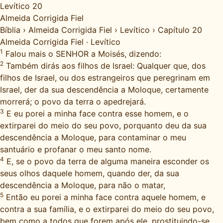
Levítico 20
Almeida Corrigida Fiel
Bíblia
›
Almeida Corrigida Fiel
›
Levítico
›
Capítulo 20
Almeida Corrigida Fiel
·
Levítico
1
Falou mais o SENHOR a Moisés, dizendo:
2
Também dirás aos filhos de Israel: Qualquer que, dos
filhos de Israel, ou dos estrangeiros que peregrinam em
Israel, der da sua descendência a Moloque, certamente
morrerá; o povo da terra o apedrejará.
3
E eu porei a minha face contra esse homem, e o
extirparei do meio do seu povo, porquanto deu da sua
descendência a Moloque, para contaminar o meu
santuário e profanar o meu santo nome.
4
E, se o povo da terra de alguma maneira esconder os
seus olhos daquele homem, quando der, da sua
descendência a Moloque, para não o matar,
5
Então eu porei a minha face contra aquele homem, e
contra a sua família, e o extirparei do meio do seu povo,
bem como a todos que forem após ele, prostituindo-se