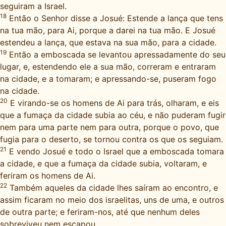
seguiram a Israel.
18
Então o Senhor disse a Josué: Estende a lança que tens
na tua mão, para Ai, porque a darei na tua mão. E Josué
estendeu a lança, que estava na sua mão, para a cidade.
19
Então a emboscada se levantou apressadamente do seu
lugar, e, estendendo ele a sua mão, correram e entraram
na cidade, e a tomaram; e apressando-se, puseram fogo
na cidade.
20
E virando-se os homens de Ai para trás, olharam, e eis
que a fumaça da cidade subia ao céu, e não puderam fugir
nem para uma parte nem para outra, porque o povo, que
fugia para o deserto, se tornou contra os que os seguiam.
21
E vendo Josué e todo o Israel que a emboscada tomara
a cidade, e que a fumaça da cidade subia, voltaram, e
feriram os homens de Ai.
22
Também aqueles da cidade lhes saíram ao encontro, e
assim ficaram no meio dos israelitas, uns de uma, e outros
de outra parte; e feriram-nos, até que nenhum deles
sobreviveu nem escapou.