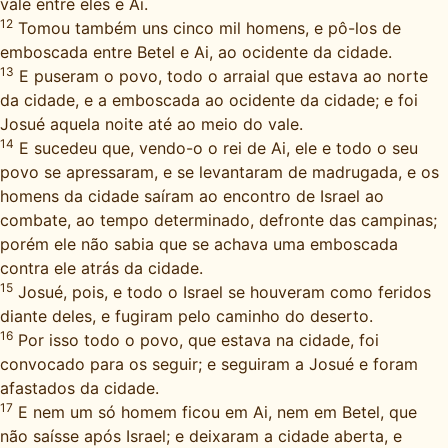
vale entre eles e Ai.
12
Tomou também uns cinco mil homens, e pô-los de
emboscada entre Betel e Ai, ao ocidente da cidade.
13
E puseram o povo, todo o arraial que estava ao norte
da cidade, e a emboscada ao ocidente da cidade; e foi
Josué aquela noite até ao meio do vale.
14
E sucedeu que, vendo-o o rei de Ai, ele e todo o seu
povo se apressaram, e se levantaram de madrugada, e os
homens da cidade saíram ao encontro de Israel ao
combate, ao tempo determinado, defronte das campinas;
porém ele não sabia que se achava uma emboscada
contra ele atrás da cidade.
15
Josué, pois, e todo o Israel se houveram como feridos
diante deles, e fugiram pelo caminho do deserto.
16
Por isso todo o povo, que estava na cidade, foi
convocado para os seguir; e seguiram a Josué e foram
afastados da cidade.
17
E nem um só homem ficou em Ai, nem em Betel, que
não saísse após Israel; e deixaram a cidade aberta, e