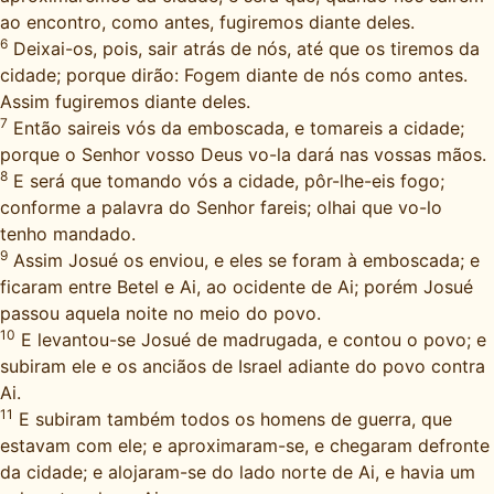
ao encontro, como antes, fugiremos diante deles.
6
Deixai-os, pois, sair atrás de nós, até que os tiremos da
cidade; porque dirão: Fogem diante de nós como antes.
Assim fugiremos diante deles.
7
Então saireis vós da emboscada, e tomareis a cidade;
porque o Senhor vosso Deus vo-la dará nas vossas mãos.
8
E será que tomando vós a cidade, pôr-lhe-eis fogo;
conforme a palavra do Senhor fareis; olhai que vo-lo
tenho mandado.
9
Assim Josué os enviou, e eles se foram à emboscada; e
ficaram entre Betel e Ai, ao ocidente de Ai; porém Josué
passou aquela noite no meio do povo.
10
E levantou-se Josué de madrugada, e contou o povo; e
subiram ele e os anciãos de Israel adiante do povo contra
Ai.
11
E subiram também todos os homens de guerra, que
estavam com ele; e aproximaram-se, e chegaram defronte
da cidade; e alojaram-se do lado norte de Ai, e havia um