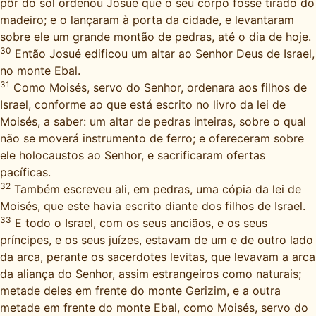
pôr do sol ordenou Josué que o seu corpo fosse tirado do
madeiro; e o lançaram à porta da cidade, e levantaram
sobre ele um grande montão de pedras, até o dia de hoje.
30
Então Josué edificou um altar ao Senhor Deus de Israel,
no monte Ebal.
31
Como Moisés, servo do Senhor, ordenara aos filhos de
Israel, conforme ao que está escrito no livro da lei de
Moisés, a saber: um altar de pedras inteiras, sobre o qual
não se moverá instrumento de ferro; e ofereceram sobre
ele holocaustos ao Senhor, e sacrificaram ofertas
pacíficas.
32
Também escreveu ali, em pedras, uma cópia da lei de
Moisés, que este havia escrito diante dos filhos de Israel.
33
E todo o Israel, com os seus anciãos, e os seus
príncipes, e os seus juízes, estavam de um e de outro lado
da arca, perante os sacerdotes levitas, que levavam a arca
da aliança do Senhor, assim estrangeiros como naturais;
metade deles em frente do monte Gerizim, e a outra
metade em frente do monte Ebal, como Moisés, servo do