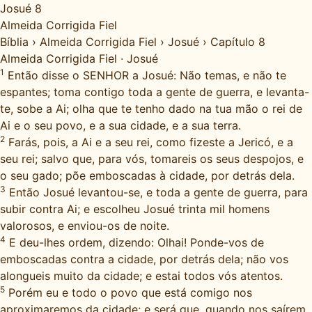
Josué 8
Almeida Corrigida Fiel
Bíblia
›
Almeida Corrigida Fiel
›
Josué
›
Capítulo 8
Almeida Corrigida Fiel
·
Josué
1
Então disse o SENHOR a Josué: Não temas, e não te
espantes; toma contigo toda a gente de guerra, e levanta-
te, sobe a Ai; olha que te tenho dado na tua mão o rei de
Ai e o seu povo, e a sua cidade, e a sua terra.
2
Farás, pois, a Ai e a seu rei, como fizeste a Jericó, e a
seu rei; salvo que, para vós, tomareis os seus despojos, e
o seu gado; põe emboscadas à cidade, por detrás dela.
3
Então Josué levantou-se, e toda a gente de guerra, para
subir contra Ai; e escolheu Josué trinta mil homens
valorosos, e enviou-os de noite.
4
E deu-lhes ordem, dizendo: Olhai! Ponde-vos de
emboscadas contra a cidade, por detrás dela; não vos
alongueis muito da cidade; e estai todos vós atentos.
5
Porém eu e todo o povo que está comigo nos
aproximaremos da cidade; e será que, quando nos saírem